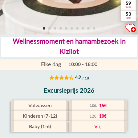
59
MIN
52
SEC
Wellnessmoment en hamambezoek in
Kizilot
Elke dag
10:00 - 18:00
4.9
/ 18
Excursieprijs 2026
Volwassen
15€
18€
Kinderen (7-12)
10€
12€
Baby (1-6)
Vrij