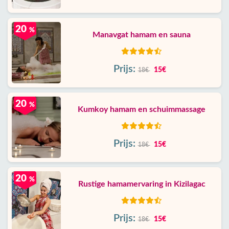
20
%
Manavgat hamam en sauna
Prijs:
15€
18€
20
%
Kumkoy hamam en schuimmassage
Prijs:
15€
18€
20
%
Rustige hamamervaring in Kizilagac
Prijs:
15€
18€