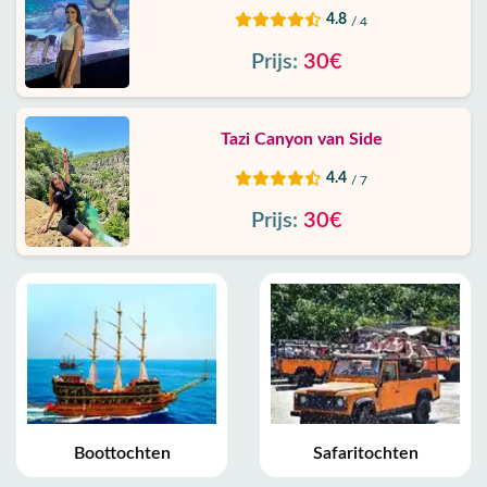
4.8
/ 4
Prijs:
30€
Tazi Canyon van Side
4.4
/ 7
Prijs:
30€
Boottochten
Safaritochten