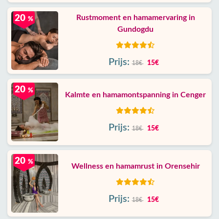
20
Rustmoment en hamamervaring in
%
Gundogdu
Prijs:
15€
18€
20
%
Kalmte en hamamontspanning in Cenger
Prijs:
15€
18€
20
%
Wellness en hamamrust in Orensehir
Prijs:
15€
18€