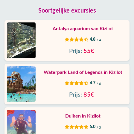
Soortgelijke excursies
Antalya aquarium van Kizilot
4.8
/ 4
Prijs:
55€
Waterpark Land of Legends in Kizilot
4.7
/ 6
Prijs:
85€
Duiken in Kizilot
5.0
/ 5