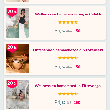
20
%
Wellness en hamamervaring in Colakli
Prijs:
15€
18€
20
%
Ontspannen hamambezoek in Evrenseki
Prijs:
15€
18€
20
%
Wellness en hamamrust in Titreyengol
Prijs:
15€
18€