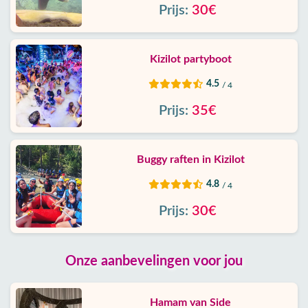
Prijs:
30€
Kizilot partyboot
4.5
/ 4
Prijs:
35€
Buggy raften in Kizilot
4.8
/ 4
Prijs:
30€
Onze aanbevelingen voor jou
Hamam van Side