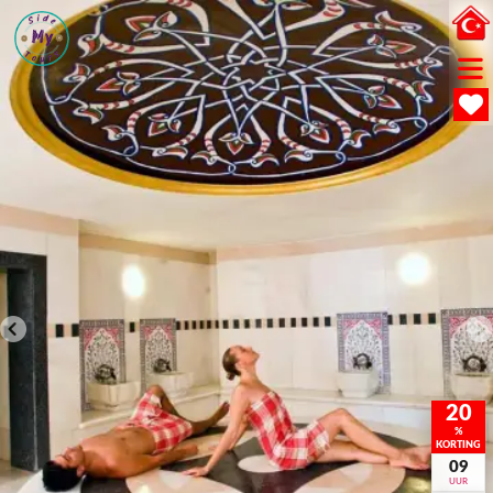
20
%
KORTING
09
UUR