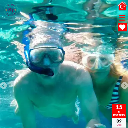
15
%
KORTING
09
UUR