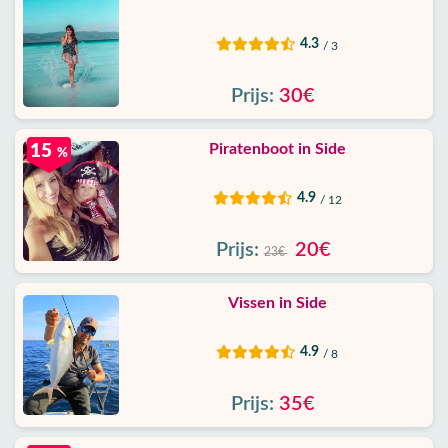
4.3
/ 3
Prijs:
30€
Piratenboot in Side
15
%
4.9
/ 12
Prijs:
20€
23€
Vissen in Side
4.9
/ 8
Prijs:
35€