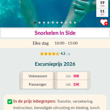
59
MIN
50
SEC
Snorkelen in Side
Elke dag
10:00 - 15:00
4.2
/ 5
Excursieprijs 2026
Volwassen
30€
35€
Passenger
15€
18€
In de prijs inbegrepen
:
Transfer, verzekering,
instructeur, benodigde uitrusting en kleding, lunch