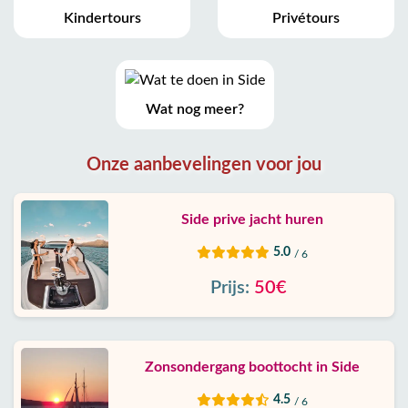
Kindertours
Privétours
Wat nog meer?
Onze aanbevelingen voor jou
Side prive jacht huren
5.0
/ 6
Prijs:
50€
Zonsondergang boottocht in Side
4.5
/ 6