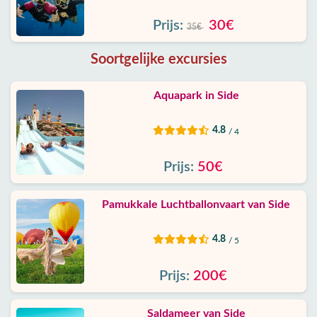
Prijs:
30€
35€
Soortgelijke excursies
Aquapark in Side
4.8
/ 4
Prijs:
50€
Pamukkale Luchtballonvaart van Side
4.8
/ 5
Prijs:
200€
Saldameer van Side