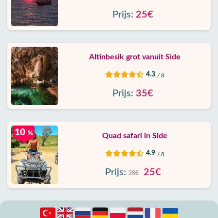
Prijs:
25€
Altinbesik grot vanuit Side
4.3
/ 8
Prijs:
35€
10
%
Quad safari in Side
4.9
/ 8
Prijs:
25€
28€