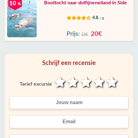
Boottocht naar dolfijneneiland in Side
10
%
4.8
/ 8
Prijs:
20€
22€
Schrijf een recensie
Tarief excursie