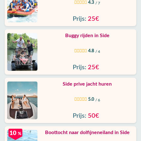
4.3
/ 7
Prijs:
25€
Buggy rijden in Side
4.8
/ 4
Prijs:
25€
Side prive jacht huren
5.0
/ 6
Prijs:
50€
Boottocht naar dolfijneneiland in Side
10
%