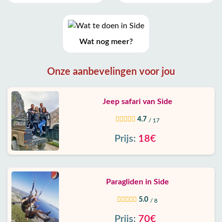
Wat nog meer?
Onze aanbevelingen voor jou
Jeep safari van Side
4.7
/ 17
Prijs:
18€
Paragliden in Side
5.0
/ 8
Prijs:
70€