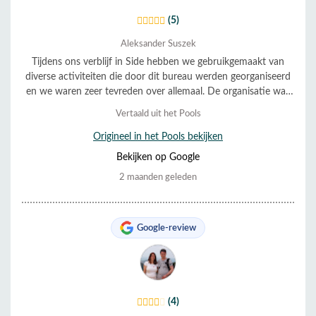
(5)
Aleksander Suszek
Tijdens ons verblijf in Side hebben we gebruikgemaakt van
diverse activiteiten die door dit bureau werden georganiseerd
en we waren zeer tevreden over allemaal. De organisatie was
uitstekend en de service was erg behulpzaam en vriendelijk.
Vertaald uit het Pools
Alles verliep soepel en volgens schema. We bevelen ze van
harte aan.
Origineel in het Pools bekijken
Bekijken op Google
2 maanden geleden
Google-review
(4)