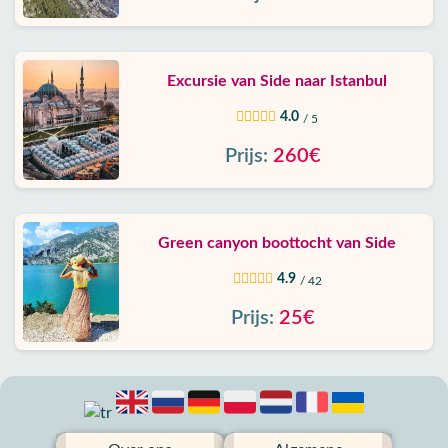
Excursie van Side naar Istanbul
4.0
/ 5
Prijs:
260€
Green canyon boottocht van Side
4.9
/ 42
Prijs:
25€