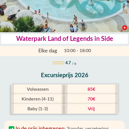
Waterpark Land of Legends in Side
Elke dag
10:00 - 18:00
4.7
/ 6
Excursieprijs 2026
Volwassen
85€
Kinderen (4-11)
70€
Baby (1-3)
Vrij
In de prijs inbegrepen
:
Transfer, verzekering,