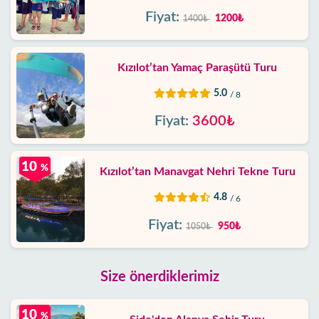
Fiyat:
1200₺
1400₺
Kızılot’tan Yamaç Paraşütü Turu
5.0
/ 8
Fiyat:
3600₺
10
%
Kızılot’tan Manavgat Nehri Tekne Turu
4.8
/ 6
Fiyat:
950₺
1050₺
Size önerdiklerimiz
10
%