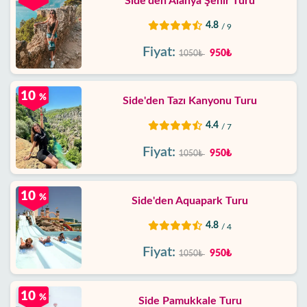
Side'den Alanya Şehir Turu
4.8
/ 9
Fiyat:
950₺
1050₺
10
%
Side'den Tazı Kanyonu Turu
4.4
/ 7
Fiyat:
950₺
1050₺
10
%
Side'den Aquapark Turu
4.8
/ 4
Fiyat:
950₺
1050₺
10
%
Side Pamukkale Turu