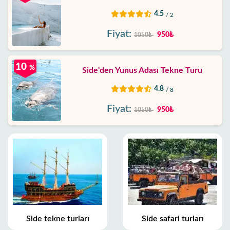
4.5
/ 2
Fiyat:
950₺
1050₺
10
%
Side'den Yunus Adası Tekne Turu
4.8
/ 8
Fiyat:
950₺
1050₺
Side tekne turları
Side safari turları