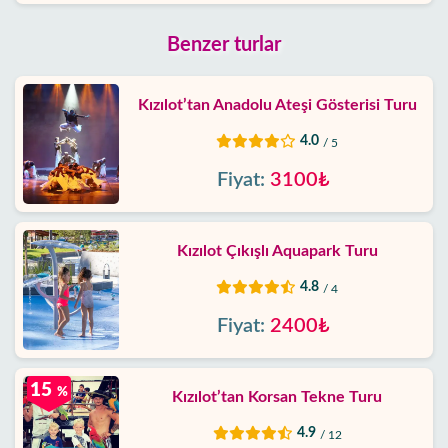
Benzer turlar
Kızılot’tan Anadolu Ateşi Gösterisi Turu
4.0
/ 5
Fiyat:
3100₺
Kızılot Çıkışlı Aquapark Turu
4.8
/ 4
Fiyat:
2400₺
15
%
Kızılot’tan Korsan Tekne Turu
4.9
/ 12