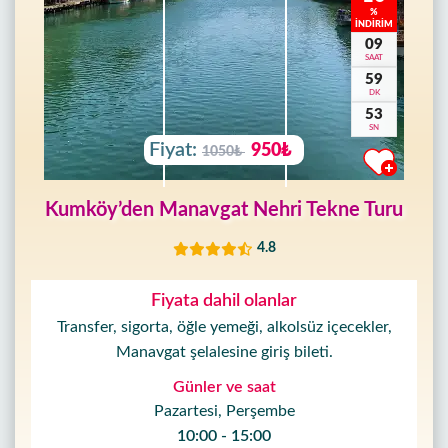
%
İNDİRİM
09
SAAT
59
DK
50
SN
Fiyat:
950₺
1050₺
Kumköy’den Manavgat Nehri Tekne Turu
4.8
Fiyata dahil olanlar
Transfer, sigorta, öğle yemeği, alkolsüz içecekler,
Manavgat şelalesine giriş bileti.
Günler ve saat
Pazartesi, Perşembe
10:00 - 15:00