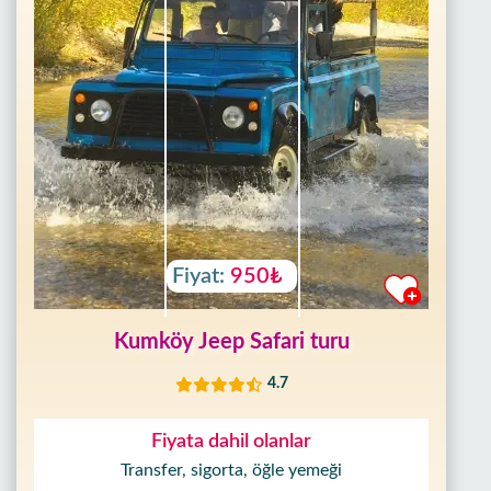
Fiyat:
950₺
Kumköy Jeep Safari turu
4.7
Fiyata dahil olanlar
Transfer, sigorta, öğle yemeği