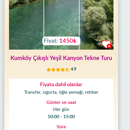
Fiyat:
1450₺
Kumköy Çıkışlı Yeşil Kanyon Tekne Turu
4.9
Fiyata dahil olanlar
Transfer, sigorta, öğle yemeği, rehber
Günler ve saat
Her gün
10:00 - 15:00
Süre