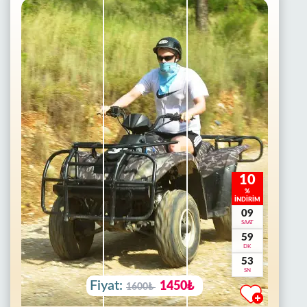
10
%
İNDİRİM
09
SAAT
59
DK
50
SN
Fiyat:
1450₺
1600₺