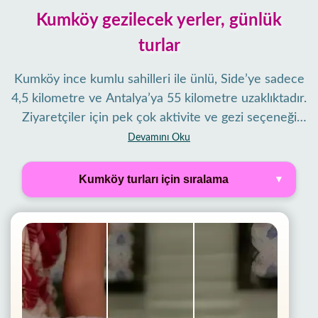
Kumköy gezilecek yerler, günlük
turlar
Kumköy ince kumlu sahilleri ile ünlü, Side’ye sadece
4,5 kilometre ve Antalya’ya 55 kilometre uzaklıktadır.
Ziyaretçiler için pek çok aktivite ve gezi seçeneği
bulunur. Her pazartesi 08.00–21.00 saatleri arasında
Devamını Oku
kurulan semt pazarı, yöresel ürünler ve çeşitli
Filter Tours
eşyalarla alışveriş için popüler bir noktadır.
Kumköy turları için sıralama
Kumköy’deki My Side Tours seyahat acentesi,
bölgedeki gezilecek yerler ve çevre destinasyonlara
günlük turlar düzenliyor.