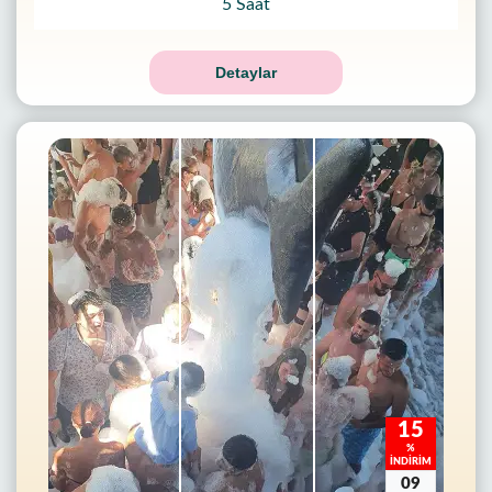
5 Saat
Detaylar
15
%
İNDİRİM
09