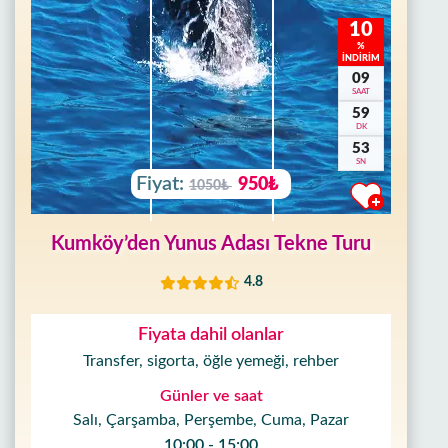
10
%
İNDİRİM
09
SAAT
59
DK
50
SN
Fiyat:
950₺
1050₺
Kumköy’den Yunus Adası Tekne Turu
4.8
Fiyata dahil olanlar
Transfer, sigorta, öğle yemeği, rehber
Günler ve saat
Salı, Çarşamba, Perşembe, Cuma, Pazar
10:00 - 15:00