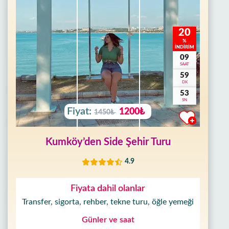
20
%
İNDİRİM
09
SAAT
59
DK
50
SN
Fiyat:
1200₺
1450₺
Kumköy’den Side Şehir Turu
4.9
Fiyata dahil olanlar
Transfer, sigorta, rehber, tekne turu, öğle yemeği
Günler ve saat