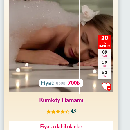
20
%
İNDİRİM
09
SAAT
59
DK
50
SN
Fiyat:
700₺
850₺
Kumköy Hamamı
4.9
Fiyata dahil olanlar