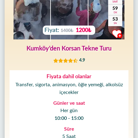
SAAT
59
DK
50
SN
Fiyat:
1200₺
1400₺
Kumköy’den Korsan Tekne Turu
4.9
Fiyata dahil olanlar
Transfer, sigorta, animasyon, öğle yemeği, alkolsüz
içecekler
Günler ve saat
Her gün
10:00 - 15:00
Süre
5 Saat