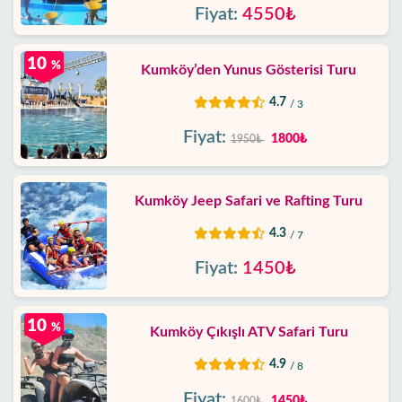
Fiyat:
4550₺
10
%
Kumköy’den Yunus Gösterisi Turu
4.7
/ 3
Fiyat:
1800₺
1950₺
Kumköy Jeep Safari ve Rafting Turu
4.3
/ 7
Fiyat:
1450₺
10
%
Kumköy Çıkışlı ATV Safari Turu
4.9
/ 8
Fiyat:
1450₺
1600₺