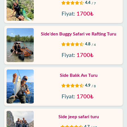
4.4
/ 7
Fiyat:
1700₺
Side'den Buggy Safari ve Rafting Turu
4.8
/ 4
Fiyat:
1700₺
Side Balık Avı Turu
4.9
/ 8
Fiyat:
1700₺
Side jeep safari turu
4.7