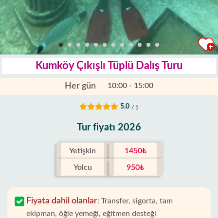
Kumköy Çıkışlı Tüplü Dalış Turu
Her gün
10:00 - 15:00
5.0
/ 5
Tur fiyatı 2026
Yetişkin
1450₺
Yolcu
950₺
Fiyata dahil olanlar
:
Transfer, sigorta, tam
ekipman, öğle yemeği, eğitmen desteği