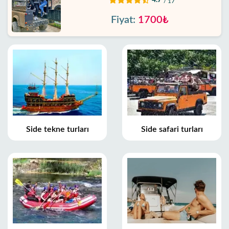
/ 17
Fiyat:
1700₺
Side tekne turları
Side safari turları