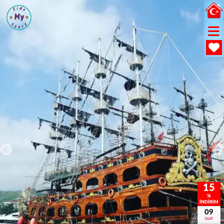
15
%
İNDİRİM
09
SAAT