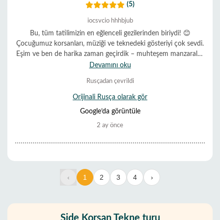
(5)
iocsvcio hhhbjub
Bu, tüm tatilimizin en eğlenceli gezilerinden biriydi! 😊
Çocuğumuz korsanları, müziği ve teknedeki gösteriyi çok sevdi.
Eşim ve ben de harika zaman geçirdik – muhteşem manzaralar,
denizde yüzme ve gerçekten harika bir atmosfer. Ekip,
Devamını oku
misafirleri ağırlamak için elinden gelenin en iyisini yapıyor; hiç
Rusçadan çevrildi
sıkıcı bir an olmadı. Çocuklu aileler için kesinlikle tavsiye ederiz.
Hızlı yanıtları ve rezervasyon süreci için acenteye ve
Orijinali Rusça olarak gör
yöneticilere özel teşekkürler 🫶🏻
Google’da görüntüle
2 ay önce
‹
1
2
3
4
›
Side Korsan Tekne turu