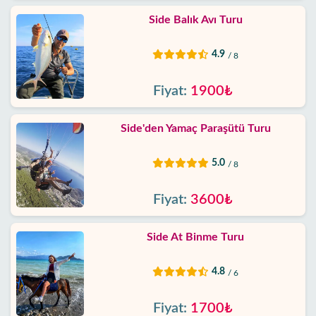
Side Balık Avı Turu
4.9
/ 8
Fiyat:
1900₺
Side'den Yamaç Paraşütü Turu
5.0
/ 8
Fiyat:
3600₺
Side At Binme Turu
4.8
/ 6
Fiyat:
1700₺