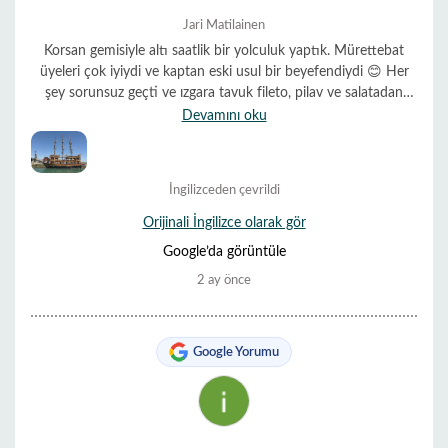
Jari Matilainen
Korsan gemisiyle altı saatlik bir yolculuk yaptık. Mürettebat
üyeleri çok iyiydi ve kaptan eski usul bir beyefendiydi 😊 Her
şey sorunsuz geçti ve ızgara tavuk fileto, pilav ve salatadan
oluşan öğle yemeği çok lezzetliydi. Gemide çocuklu aileler de
Devamını oku
vardı ve küçükler köpük partisinde çok eğlenmiş gibi
görünüyordu. Güzel bir gündü 😃☀️
İngilizceden çevrildi
Orijinali İngilizce olarak gör
Google’da görüntüle
2 ay önce
Google Yorumu