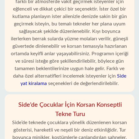
farklı bir atmosferde vakit geçirmek isteyenler için
eğlenceli ve dikkat çekici bir seçenektir. İster özel bir
kutlama planlayın ister ailenizle denizde sakin bir gün
geçirmek isteyin, bu temalı tekneler her plana uyum
sağlayacak şekilde düzenlenebilir. Kıyı boyunca
ilerlerken berrak sularda yüzme molaları verilir, güneşli
güvertede dinlenebilir ve korsan temasıyla hazırlanan
ortamda keyifli anlar yaşayabilirsiniz. Programın içeriği
ve süresi isteğe göre şekillendirilebilir, böylece gün
tamamen beklentilerinize uygun hale gelir. Farklı ve
daha özel alternatifleri incelemek isteyenler için
Side
yat kiralama
seçenekleri de değerlendirilebilir.
Side'de Çocuklar İçin Korsan Konseptli
Tekne Turu
Side’de teknede çocuklara yönelik düzenlenen korsan
gösterisi, hareketli ve neşeli bir deniz etkinliğidir. Tur
boyunca minikler, kostümlerle canlandırılan sahneler,