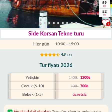
59
DK
50
SN
Side Korsan Tekne turu
Her gün
10:00 - 15:00
4.9
/ 12
Tur fiyatı 2026
Yetişkin
1200₺
1400₺
Çocuk (6-10)
700₺
850₺
Bebek (1-5)
ücretsiz
Fiyata dahil olanlar
:
Transfer, sigorta, animasyon,