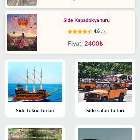
Side Kapadokya turu
4.8
/ 6
Fiyat:
2400₺
Side tekne turları
Side safari turları