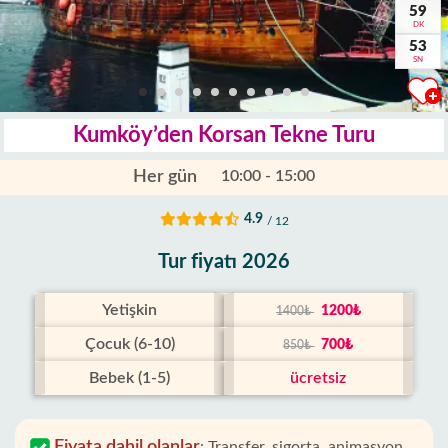
59
DK
52
SN
Kumköy’den Korsan Tekne Turu
Her gün
10:00 - 15:00
4.9
/ 12
Tur fiyatı 2026
Yetişkin
1200₺
1400₺
Çocuk (6-10)
700₺
850₺
Bebek (1-5)
ücretsiz
Fiyata dahil olanlar
:
Transfer, sigorta, animasyon,