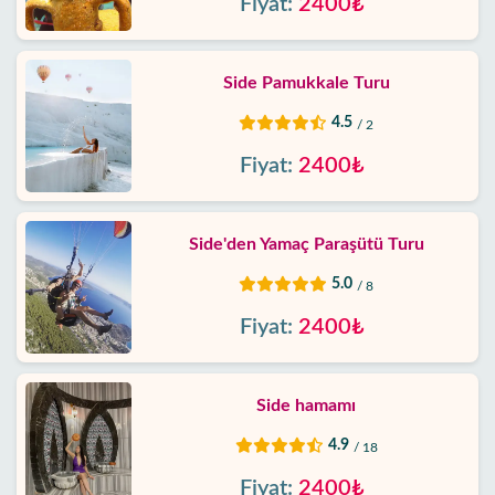
Fiyat:
2400₺
Side Pamukkale Turu
4.5
/ 2
Fiyat:
2400₺
Side'den Yamaç Paraşütü Turu
5.0
/ 8
Fiyat:
2400₺
Side hamamı
4.9
/ 18
Fiyat:
2400₺