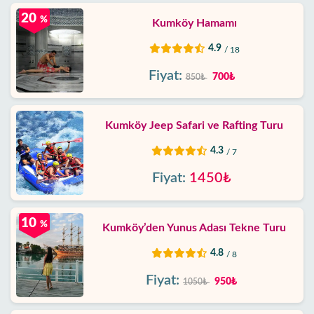
20
%
Kumköy Hamamı
4.9
/ 18
Fiyat:
700₺
850₺
Kumköy Jeep Safari ve Rafting Turu
4.3
/ 7
Fiyat:
1450₺
10
%
Kumköy’den Yunus Adası Tekne Turu
4.8
/ 8
Fiyat:
950₺
1050₺