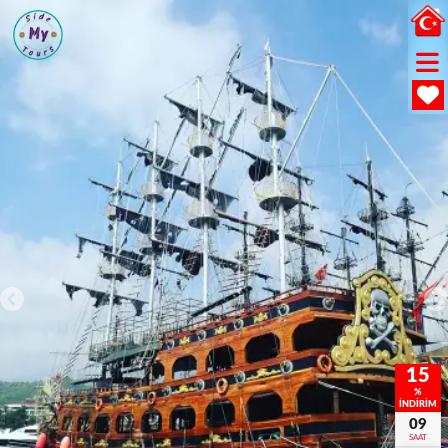
15
%
İNDİRİM
09
SAAT