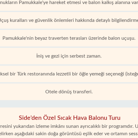
nukların Pamukkale'ye hareket etmesi ve balon kalkış alanına varı
çuş kuralları ve güvenlik önlemleri hakkında detaylı bilgilendirm
Pamukkale'nin beyaz traverten terasları üzerinde balon uçuşu.
İniş ve gezi için serbest zaman.
sel bir Türk restoranında lezzetli bir öğle yemeği seçeneği (isteğe
Otele dönüş transferi.
Side'den Özel Sıcak Hava Balonu Turu
sini yukarıdan izleme imkânı sunan ayrıcalıklı bir programdır. U
lirken aşağıdaki sakin doğa görüntüsü eşlik eder ve ortamın sessi