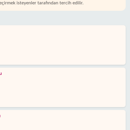
çirmek isteyenler tarafından tercih edilir.
u
u