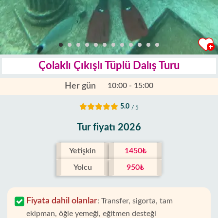
Çolaklı Çıkışlı Tüplü Dalış Turu
Her gün
10:00 - 15:00
5.0
/ 5
Tur fiyatı 2026
Yetişkin
1450₺
Yolcu
950₺
Fiyata dahil olanlar
:
Transfer, sigorta, tam
ekipman, öğle yemeği, eğitmen desteği