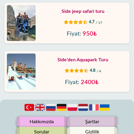
Side jeep safari turu
4.7
/ 17
Fiyat:
950₺
Side'den Aquapark Turu
4.8
/ 4
Fiyat:
2400₺
Hakkımızda
Şartlar
Sorular
Gizlilik