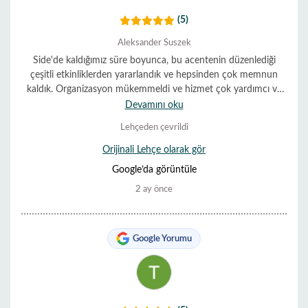
(5)
Aleksander Suszek
Side'de kaldığımız süre boyunca, bu acentenin düzenlediği
çeşitli etkinliklerden yararlandık ve hepsinden çok memnun
kaldık. Organizasyon mükemmeldi ve hizmet çok yardımcı ve
güler yüzlüydü. Her şey sorunsuz ve zamanında gerçekleşti.
Devamını oku
Onları şiddetle tavsiye ediyoruz.
Lehçeden çevrildi
Orijinali Lehçe olarak gör
Google’da görüntüle
2 ay önce
Google Yorumu