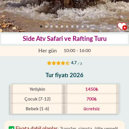
Side Atv Safari ve Rafting Turu
Her gün
10:00 - 16:00
4.7
/ 3
Tur fiyatı 2026
Yetişkin
1450₺
Çocuk (7-12)
700₺
Bebek (1-6)
ücretsiz
Fiyata dahil olanlar
:
Transfer, sigorta, öğle yemeği,