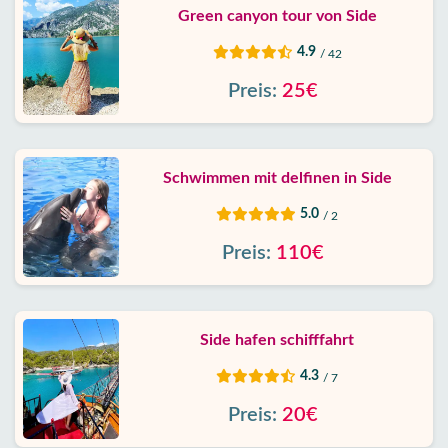
Green canyon tour von Side
4.9
/ 42
Preis:
25€
Schwimmen mit delfinen in Side
5.0
/ 2
Preis:
110€
Side hafen schifffahrt
4.3
/ 7
Preis:
20€