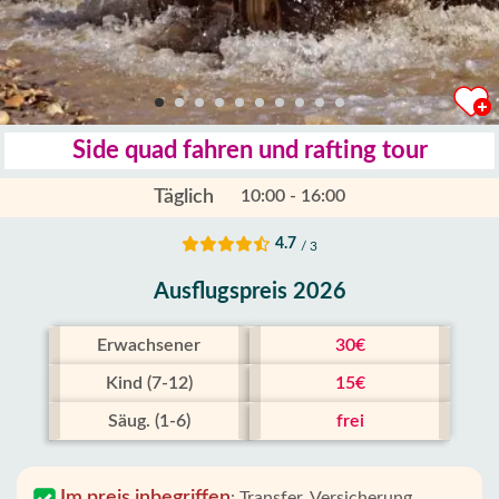
Side quad fahren und rafting tour
Täglich
10:00 - 16:00
4.7
/ 3
Ausflugspreis 2026
Erwachsener
30€
Kind (7-12)
15€
Säug. (1-6)
frei
Im preis inbegriffen
:
Transfer, Versicherung,