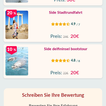
Preis:
30€
Side Stadtrundfahrt
20
%
4.9
/ 7
Preis:
20€
24€
Side delfininsel bootstour
10
%
4.8
/ 8
Preis:
20€
22€
Schreiben Sie Ihre Bewertung
Bewerten Sie Ihre Erfahrung