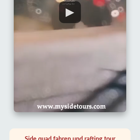
▶
Side quad fahren und rafting tour