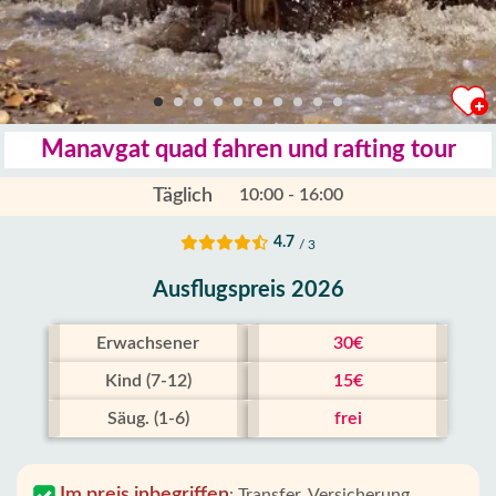
Manavgat quad fahren und rafting tour
Täglich
10:00 - 16:00
4.7
/ 3
Ausflugspreis 2026
Erwachsener
30€
Kind (7-12)
15€
Säug. (1-6)
frei
Im preis inbegriffen
:
Transfer, Versicherung,