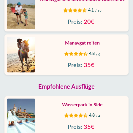
4.1
/ 12
Preis:
20€
Manavgat reiten
4.8
/ 6
Preis:
35€
Empfohlene Ausflüge
Wasserpark in Side
4.8
/ 4
Preis:
35€