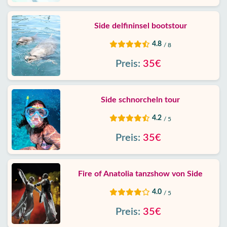
Side delfininsel bootstour
4.8
/ 8
Preis:
35€
Side schnorcheln tour
4.2
/ 5
Preis:
35€
Fire of Anatolia tanzshow von Side
4.0
/ 5
Preis:
35€