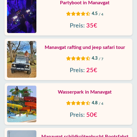
Partyboot in Manavgat
4.5
/ 4
Preis:
35€
Manavgat rafting und jeep safari tour
4.3
/ 7
Preis:
25€
Wasserpark in Manavgat
4.8
/ 4
Preis:
50€
Manavgat schildkrötenbucht Bootsfahrt