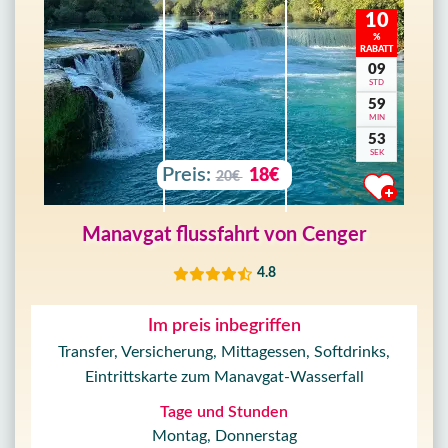
10
%
RABATT
09
STD
59
MIN
50
SEK
Preis:
18€
20€
Manavgat flussfahrt von Cenger
4.8
Im preis inbegriffen
Transfer, Versicherung, Mittagessen, Softdrinks,
Eintrittskarte zum Manavgat-Wasserfall
Tage und Stunden
Montag, Donnerstag