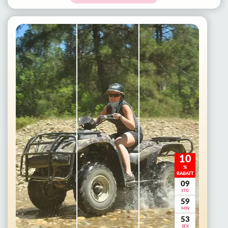
10
%
RABATT
09
STD
59
MIN
50
SEK