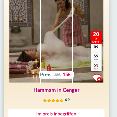
20
%
RABATT
09
STD
59
MIN
50
SEK
Preis:
15€
18€
Hammam in Cenger
4.9
Im preis inbegriffen