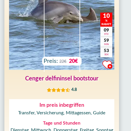
10
%
RABATT
09
STD
59
MIN
50
SEK
Preis:
20€
22€
Cenger delfininsel bootstour
4.8
Im preis inbegriffen
Transfer, Versicherung, Mittagessen, Guide
Tage und Stunden
Dienstag, Mittwoch, Donnerstag, Freitag, Sonntag