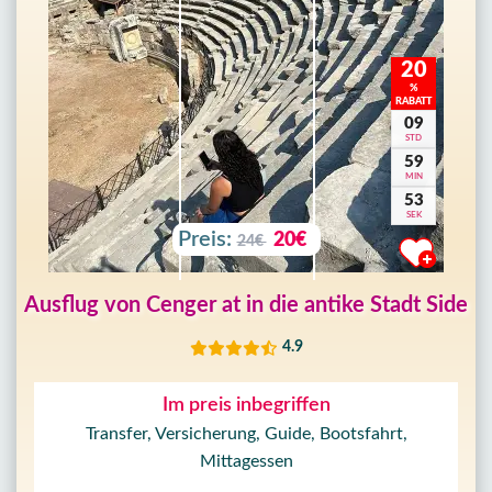
20
%
RABATT
09
STD
59
MIN
50
SEK
Preis:
20€
24€
Ausflug von Cenger at in die antike Stadt Side
4.9
Im preis inbegriffen
Transfer, Versicherung, Guide, Bootsfahrt,
Mittagessen