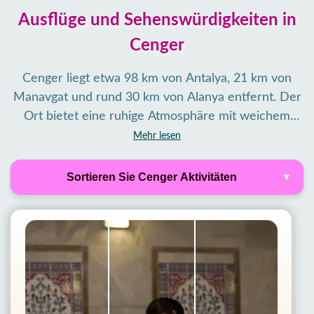
Ausflüge und Sehenswürdigkeiten in
Cenger
Cenger liegt etwa 98 km von Antalya, 21 km von
Manavgat und rund 30 km von Alanya entfernt. Der
Ort bietet eine ruhige Atmosphäre mit weichem
Sandstrand und liegt ideal für Ausflüge entlang der
Mehr lesen
türkischen Riviera. Von hier aus erreicht man
Filter Tours
bequem Sehenswürdigkeiten wie den Manavgat-
Sortieren Sie Cenger Aktivitäten
Wasserfall, den Hafen von Side mit Tempeln und
Amphitheater sowie verschiedene Bootstouren und
Aktivitäten. Ob Strand, Markt, Natur oder Kultur –
Cenger ist ein guter Ausgangspunkt für Besucher,
die Ausflüge und Sehenswürdigkeiten suchen.