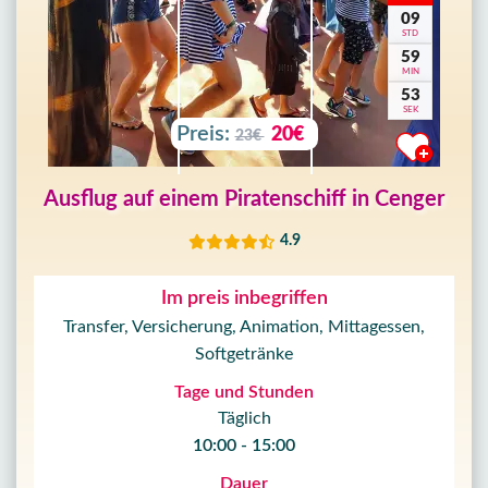
09
STD
59
MIN
50
SEK
Preis:
20€
23€
Ausflug auf einem Piratenschiff in Cenger
4.9
Im preis inbegriffen
Transfer, Versicherung, Animation, Mittagessen,
Softgetränke
Tage und Stunden
Täglich
10:00 - 15:00
Dauer