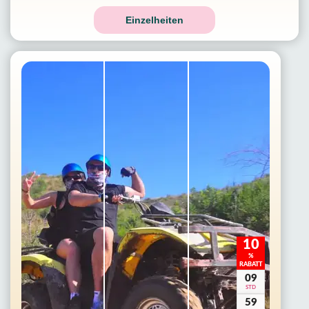
Einzelheiten
10
%
RABATT
09
STD
59