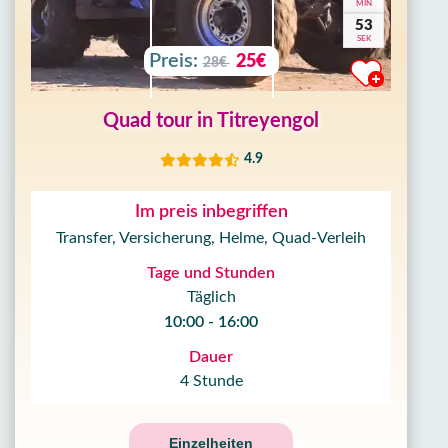
MIN
50
SEK
Preis:
25€
28€
Quad tour in Titreyengol
4.9
Im preis inbegriffen
Transfer, Versicherung, Helme, Quad-Verleih
Tage und Stunden
Täglich
10:00 - 16:00
Dauer
4 Stunde
Einzelheiten