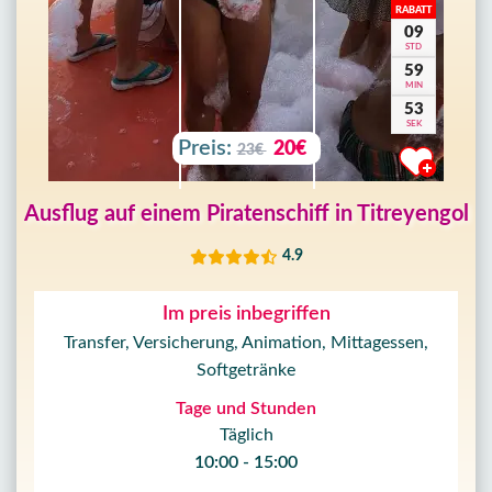
RABATT
09
STD
59
MIN
50
SEK
Preis:
20€
23€
Ausflug auf einem Piratenschiff in Titreyengol
4.9
Im preis inbegriffen
Transfer, Versicherung, Animation, Mittagessen,
Softgetränke
Tage und Stunden
Täglich
10:00 - 15:00