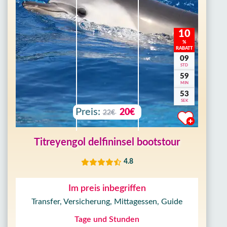
10
%
RABATT
09
STD
59
MIN
50
SEK
Preis:
20€
22€
Titreyengol delfininsel bootstour
4.8
Im preis inbegriffen
Transfer, Versicherung, Mittagessen, Guide
Tage und Stunden