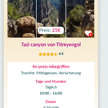
Preis:
25€
Tazi canyon von Titreyengol
4.4
Im preis inbegriffen
Transfer, Mittagessen, Versicherung
Tage und Stunden
Täglich
10:00 - 16:00
Dauer
6 Stunde