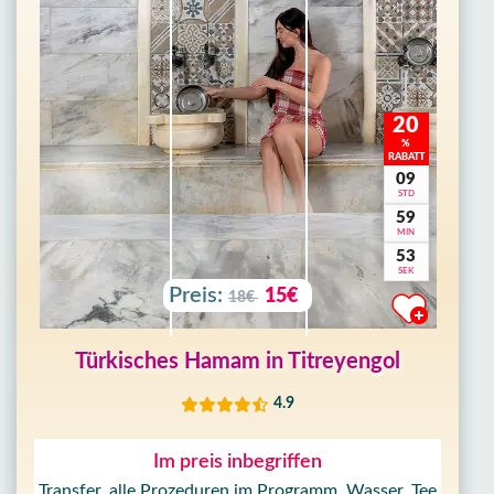
Umgebung.
20
%
RABATT
09
STD
59
MIN
50
SEK
Preis:
15€
18€
Türkisches Hamam in Titreyengol
4.9
Im preis inbegriffen
Transfer, alle Prozeduren im Programm, Wasser, Tee