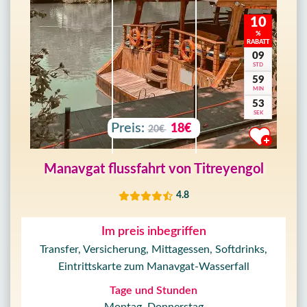
10
%
RABATT
09
STD
59
MIN
50
SEK
Preis:
18€
20€
Manavgat flussfahrt von Titreyengol
4.8
Im preis inbegriffen
Transfer, Versicherung, Mittagessen, Softdrinks,
Eintrittskarte zum Manavgat-Wasserfall
Tage und Stunden