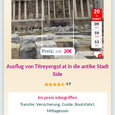
20
%
RABATT
09
STD
59
MIN
50
SEK
Preis:
20€
24€
Ausflug von Titreyengol at in die antike Stadt
Side
4.9
Im preis inbegriffen
Transfer, Versicherung, Guide, Bootsfahrt,
Mittagessen