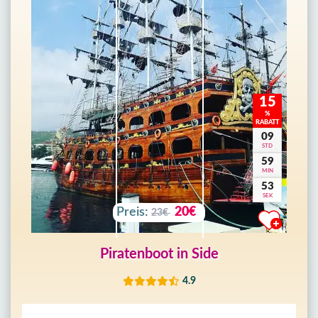
15
%
RABATT
09
STD
59
MIN
51
SEK
Preis:
20€
23€
Piratenboot in Side
4.9