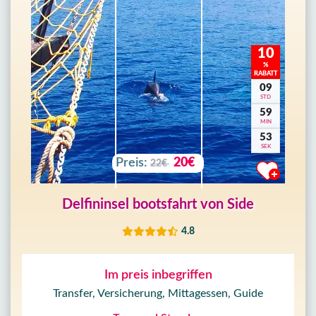
10
%
RABATT
09
STD
59
MIN
51
SEK
Preis:
20€
22€
Delfininsel bootsfahrt von Side
4.8
Im preis inbegriffen
Transfer, Versicherung, Mittagessen, Guide