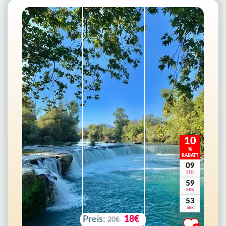
10
%
RABATT
09
STD
59
MIN
51
SEK
Preis:
18€
20€