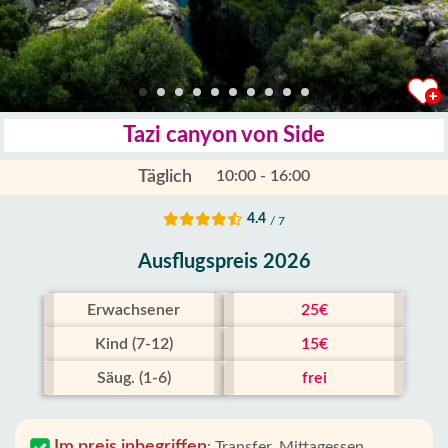
Tazi canyon von Side
Täglich
10:00 - 16:00
4.4
/ 7
Ausflugspreis 2026
Erwachsener
25€
Kind (7-12)
15€
Säug. (1-6)
frei
Im preis inbegriffen
:
Transfer, Mittagessen,