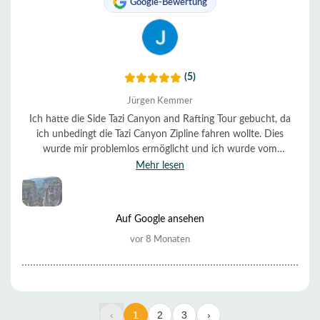
Google-Bewertung
(5)
Jürgen Kemmer
Ich hatte die Side Tazi Canyon and Rafting Tour gebucht, da
ich unbedingt die Tazi Canyon Zipline fahren wollte. Dies
wurde mir problemlos ermöglicht und ich wurde vom
Endpunkt der Zipline zur Rafting Station gebracht. Dort
Mehr lesen
konnte ich mir Neopren-Ausrüstung ausleihen. Das ist im
November zu empfehlen. Der Fluss ist doch recht kalt. Vor
dem Rafting gab es wie angegeben ein warmes Mittagessen.
Auf Google ansehen
Nach dem Rafting ging es wieder zurück zum Hotel. Die 30€,
die ich bezahlt habe, waren für die erbrachte Leistung sehr
vor 8 Monaten
wenig. Ich war wohl der einzige Fahrgast im Bus, der diese
Tour gebucht hatte. Trotzdem hat alles vorbildlich funktioniert.
Der Bus war pünktlich am Hotel und hat mich auch dort
wieder abgesetzt. Gerne wieder!
‹
1
2
3
›