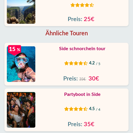
Preis:
25€
Ähnliche Touren
Side schnorcheln tour
15
%
4.2
/ 5
Preis:
30€
35€
Partyboot in Side
4.5
/ 4
Preis:
35€