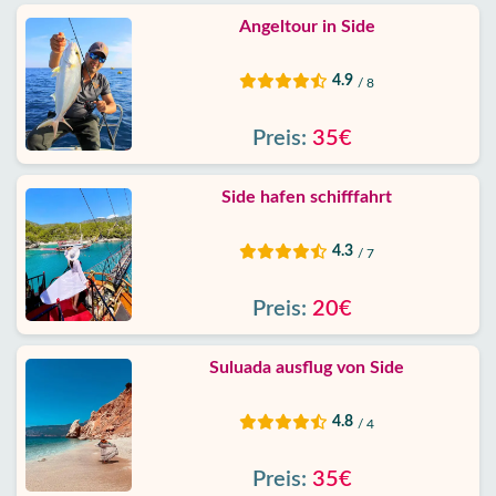
Angeltour in Side
4.9
/ 8
Preis:
35€
Side hafen schifffahrt
4.3
/ 7
Preis:
20€
Suluada ausflug von Side
4.8
/ 4
Preis:
35€