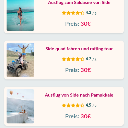
Ausflug zum Saldasee von Side
4.3
/ 3
Preis:
30€
Side quad fahren und rafting tour
4.7
/ 3
Preis:
30€
Ausflug von Side nach Pamukkale
4.5
/ 2
Preis:
30€