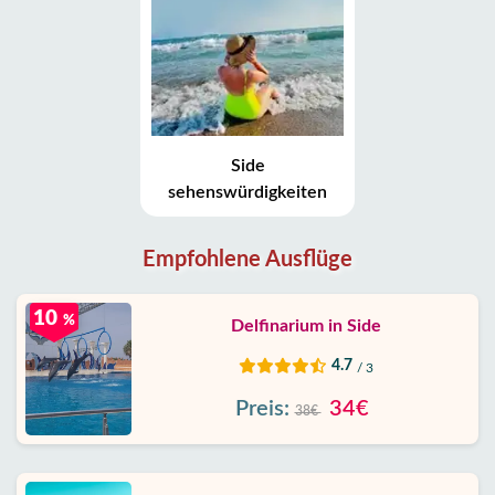
Side
sehenswürdigkeiten
Empfohlene Ausflüge
10
%
Delfinarium in Side
4.7
/ 3
Preis:
34€
38€