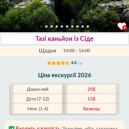
Тазі каньйон із Сіде
Щодня
10:00 - 16:00
4.4
/ 7
Ціна екскурсії 2026
Дорослий
25$
Діти (7-12)
15$
Нем. (1-6)
Безкош
Входить у вартість
:
Трансфер, обід, страховка,