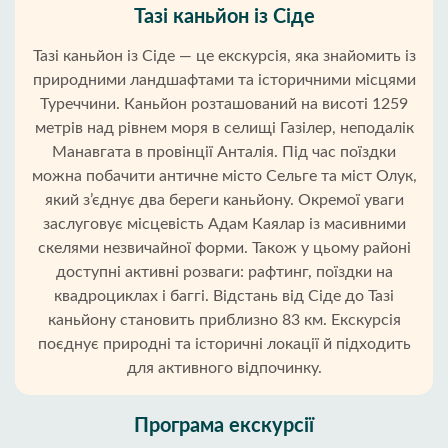
Тазі каньйон із Сіде
Тазі каньйон із Сіде — це екскурсія, яка знайомить із
природними ландшафтами та історичними місцями
Туреччини. Каньйон розташований на висоті 1259
метрів над рівнем моря в селищі Газілер, неподалік
Манавгата в провінції Анталія. Під час поїздки
можна побачити античне місто Сельге та міст Олук,
який з’єднує два береги каньйону. Окремої уваги
заслуговує місцевість Адам Каялар із масивними
скелями незвичайної форми. Також у цьому районі
доступні активні розваги: рафтинг, поїздки на
квадроциклах і баггі. Відстань від Сіде до Тазі
каньйону становить приблизно 83 км. Екскурсія
поєднує природні та історичні локації й підходить
для активного відпочинку.
Програма екскурсії