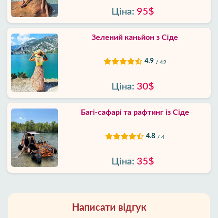
Ціна:
95$
Зелений каньйон з Сіде
4.9
/ 42
Ціна:
30$
Багі-сафарі та рафтинг із Сіде
4.8
/ 4
Ціна:
35$
Написати відгук