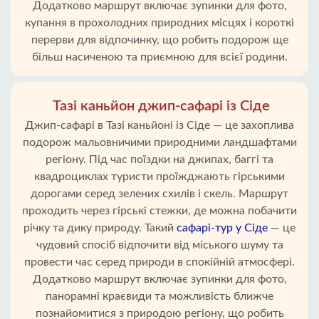
Додатково маршрут включає зупинки для фото,
купання в прохолодних природних місцях і короткі
перерви для відпочинку, що робить подорож ще
більш насиченою та приємною для всієї родини.
Тазі каньйон джип-сафарі із Сіде
Джип-сафарі в Тазі каньйоні із Сіде — це захоплива
подорож мальовничими природними ландшафтами
регіону. Під час поїздки на джипах, баггі та
квадроциклах туристи проїжджають гірськими
дорогами серед зелених схилів і скель. Маршрут
проходить через гірські стежки, де можна побачити
річку та дику природу. Такий
сафарі-тур у Сіде
— це
чудовий спосіб відпочити від міського шуму та
провести час серед природи в спокійній атмосфері.
Додатково маршрут включає зупинки для фото,
панорамні краєвиди та можливість ближче
познайомитися з природою регіону, що робить