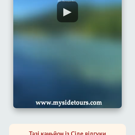
▶
Тазі каньйон із Сіде відгуки