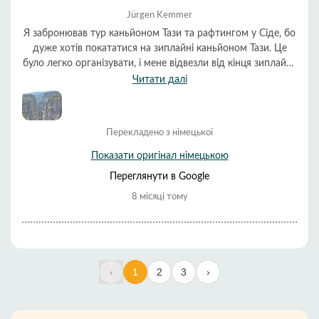
Jürgen Kemmer
Я забронював тур каньйоном Тази та рафтингом у Сіде, бо
дуже хотів покататися на зиплайні каньйоном Тази. Це
було легко організувати, і мене відвезли від кінця зиплайна
до станції рафтингу. Там я зміг орендувати гідрокостюми,
Читати далі
що дуже рекомендується в листопаді, оскільки річка
досить холодна. Перед рафтингом, як і було заявлено,
подали гарячий обід. Після рафтингу мене відвезли назад
Перекладено з німецької
до готелю. 30 євро, які я заплатив, були дуже розумними
за те, що було надано. Я, мабуть, був єдиним пасажиром в
Показати оригінал німецькою
автобусі, який забронював цей тур. Тим не менш, все
Переглянути в Google
пройшло ідеально. Автобус прибув до готелю вчасно і
знову висадив мене там. Я б точно зробив це знову!
8 місяці тому
‹
1
2
3
›