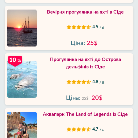
Вечірня прогулянка на яхті в Сіде
4.5
/ 6
Ціна:
25$
Прогулянка на яхті до Острова
10
%
дельфінів із Сіде
4.8
/ 8
Ціна:
20$
22$
Аквапарк The Land of Legends із Сіде
4.7
/ 6