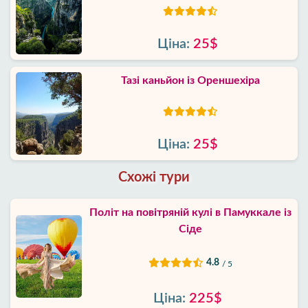
Ціна:
25$
Тазі каньйон із Ореншехіра
Ціна:
25$
Схожі тури
Політ на повітряній кулі в Памуккале із
Сіде
4.8
/ 5
Ціна:
225$