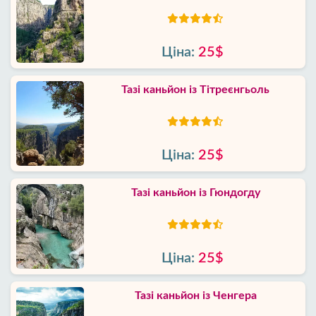
Ціна:
25$
Тазі каньйон із Тітреєнгьоль
Ціна:
25$
Тазі каньйон із Гюндогду
Ціна:
25$
Тазі каньйон із Ченгера