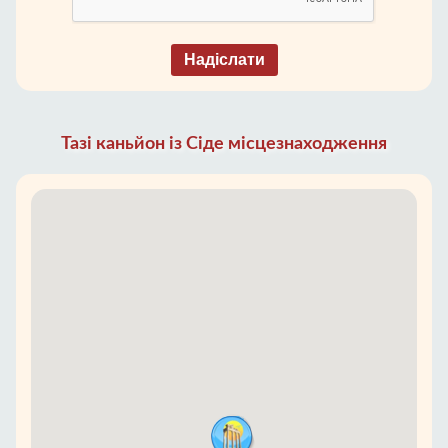
Надіслати
Тазі каньйон із Сіде місцезнаходження