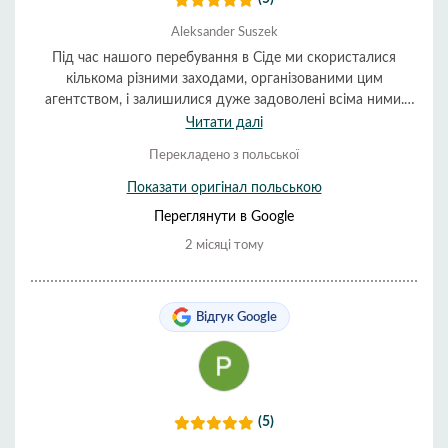
Aleksander Suszek
Під час нашого перебування в Сіде ми скористалися
кількома різними заходами, організованими цим
агентством, і залишилися дуже задоволені всіма ними.
Організація була чудовою, а обслуговування дуже
Читати далі
корисним та доброзичливим. Все пройшло гладко та
Перекладено з польської
вчасно. Ми дуже рекомендуємо їх.
Показати оригінал польською
Переглянути в Google
2 місяці тому
Відгук Google
(5)