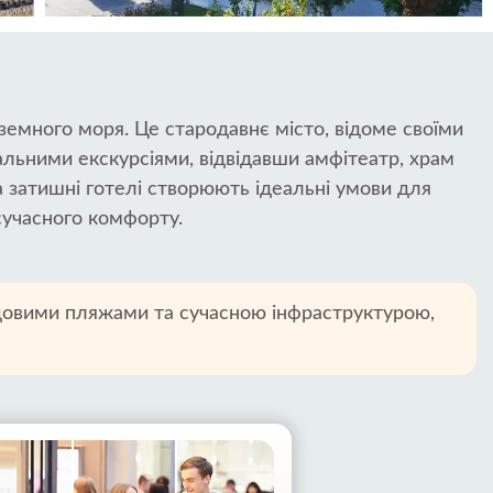
емного моря. Це стародавнє місто, відоме своїми
льними екскурсіями, відвідавши амфітеатр, храм
 а затишні готелі створюють ідеальні умови для
 сучасного комфорту.
 чудовими пляжами та сучасною інфраструктурою,