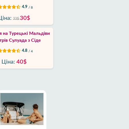
4.9
/ 8
Ціна:
30$
33$
я на Турецькі Мальдіви
трів Сулуада з Сіде
4.8
/ 4
Ціна:
40$