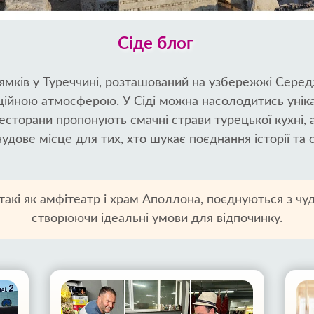
Сіде блог
ямків у Туреччині, розташований на узбережжі Середз
ійною атмосферою. У Сіді можна насолодитись уніка
ресторани пропонують смачні страви турецької кухні,
чудове місце для тих, хто шукає поєднання історії та
и, такі як амфітеатр і храм Аполлона, поєднуються з
створюючи ідеальні умови для відпочинку.