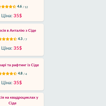
4.6
/ 12
Ціна:
35$
сія в Анталію з Сіде
4.3
/ 7
Ціна:
35$
фарі та рафтинг із Сіде
4.8
/ 4
Ціна:
35$
сія на квадроциклах у
Сіде