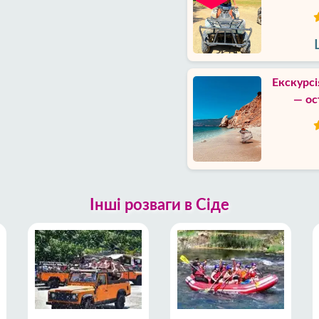
Екскурсі
— ос
Інші розваги в Сіде