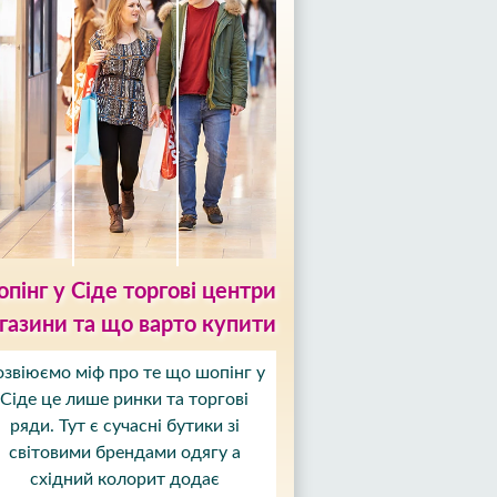
пінг у Сіде торгові центри
газини та що варто купити
озвіюємо міф про те що шопінг у
Сіде це лише ринки та торгові
ряди. Тут є сучасні бутики зі
світовими брендами одягу а
східний колорит додає