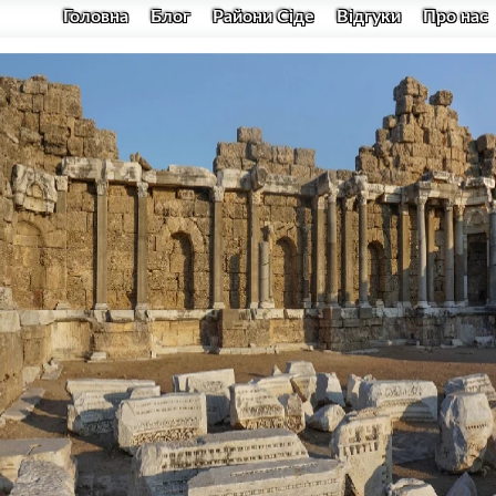
Головна
Блог
Райони Сіде
Відгуки
Про нас