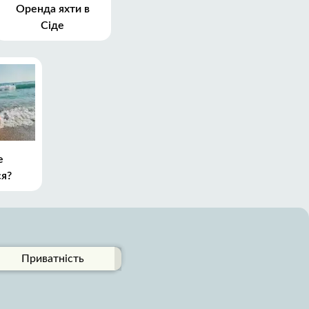
Оренда яхти в
Сіде
е
ся?
Приватність