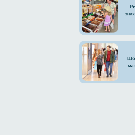
Ри
знах
Шоп
маг