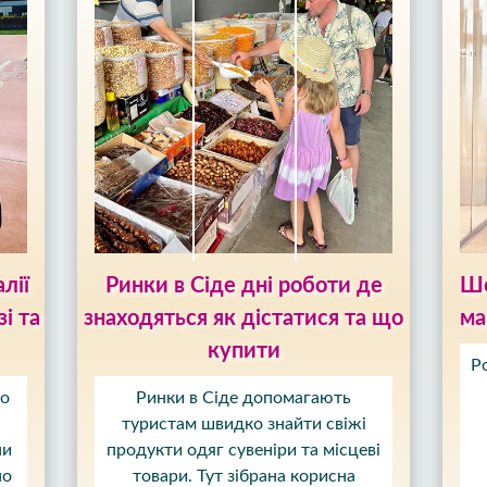
лії
Ринки в Сіде дні роботи де
Шо
і та
знаходяться як дістатися та що
ма
купити
Р
до
Ринки в Сіде допомагають
туристам швидко знайти свіжі
ни
продукти одяг сувеніри та місцеві
но
товари. Тут зібрана корисна