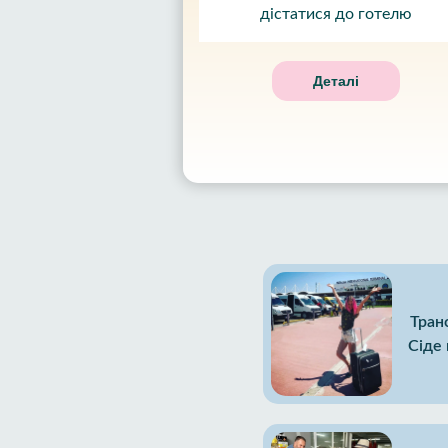
дістатися до готелю
Деталі
Тран
Сіде 