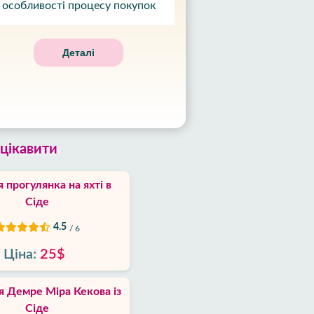
особливості процесу покупок
Деталі
цікавити
 прогулянка на яхті в
Сіде
4.5
/ 6
Ціна:
25$
я Демре Міра Кекова із
Сіде