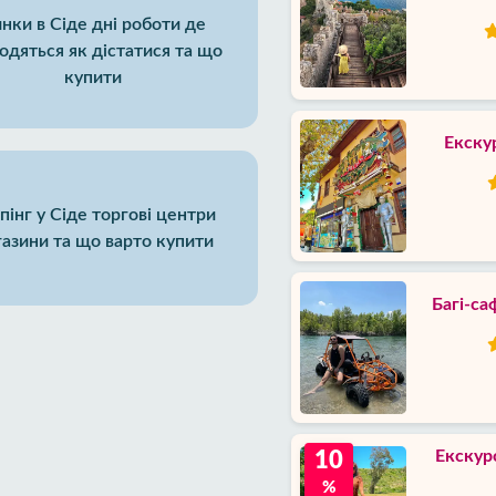
нки в Сіде дні роботи де
одяться як дістатися та що
купити
Екскур
інг у Сіде торгові центри
азини та що варто купити
Багі-са
Екскур
10
%