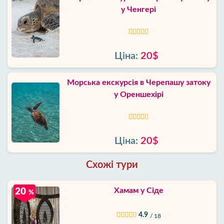
у Ченгері
Ціна:
20$
Морська екскурсія в Черепашу затоку
у Ореншехірі
Ціна:
20$
Схожі тури
Хамам у Сіде
20
%
4.9
/ 18