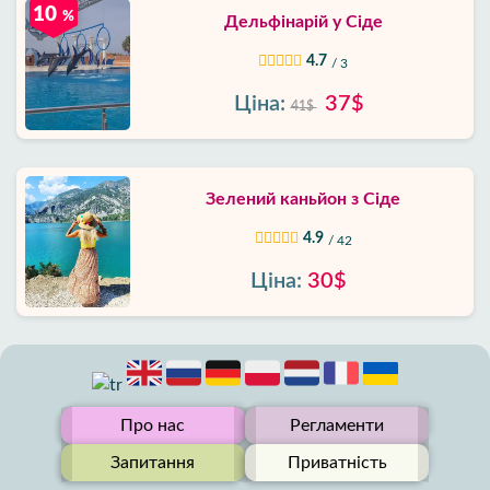
10
%
Дельфінарій у Сіде
4.7
/ 3
Ціна:
37$
41$
Зелений каньйон з Сіде
4.9
/ 42
Ціна:
30$
Про нас
Регламенти
Запитання
Приватність