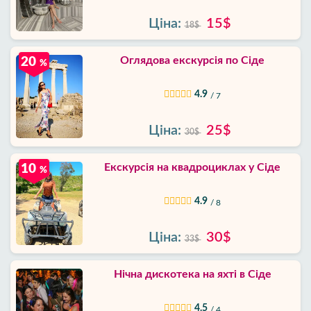
Ціна:
15$
18$
Оглядова екскурсія по Сіде
20
%
4.9
/ 7
Ціна:
25$
30$
Екскурсія на квадроциклах у Сіде
10
%
4.9
/ 8
Ціна:
30$
33$
Нічна дискотека на яхті в Сіде
4.5
/ 4