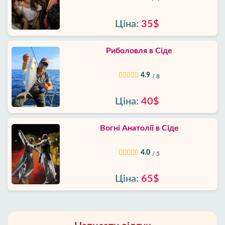
Ціна:
35$
Риболовля в Сіде
4.9
/ 8
Ціна:
40$
Вогні Анатолії в Сіде
4.0
/ 5
Ціна:
65$