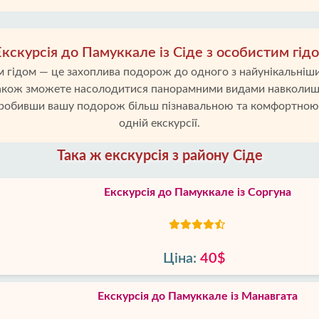
Екскурсія до Памуккале із Сіде з особистим гід
им гідом — це захоплива подорож до одного з найунікальніши
 також зможете насолодитися панорамними видами навколиш
зробивши вашу подорож більш пізнавальною та комфортною.
одній екскурсії.
Така ж екскурсія з району Сіде
Екскурсія до Памуккале із Соргуна
Ціна:
40$
Екскурсія до Памуккале із Манавгата