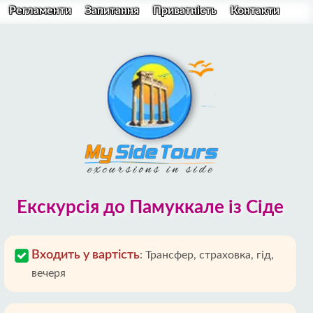
Регламенти
Запитання
Приватність
Контакти
Екскурсія до Памуккале із Сіде
Входить у вартість
:
Трансфер, страховка, гід,
вечеря