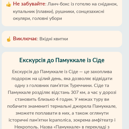
Не забувайте
:
Ланч-бокс із готелю на сніданок,
купальник (плавки), рушники, сонцезахисні
окуляри, головні убори
Виключає
:
Вхідні квитки
Екскурсія до Памуккале із Сіде
Екскурсія до Памуккале із Сіде — це захоплива
подорож на цілий день, яка дозволяє відвідати
одну з головних пам’яток Туреччини. Сіде та
Памуккале розділяє відстань 307 км, а час у дорозі
становить близько 4 годин. У межах туру ви
побачите знамениті термальні джерела Памуккале,
зможете поплавати в них, а також оглянути
історичні пам’ятки Ієраполіса, зокрема амфітеатр і
Некрополь. Назва «Памуккале» в перекладі з