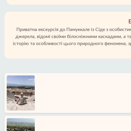
Приватна екскурсія до Памуккале із Сіде з особист
джерела, відомі своїми білосніжними каскадами, а
історію та особливості цього природного феномена, 