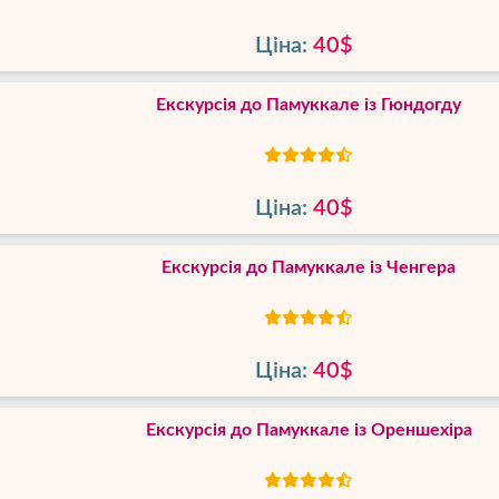
Ціна:
40$
Екскурсія до Памуккале із Гюндогду
Ціна:
40$
Екскурсія до Памуккале із Ченгера
Ціна:
40$
Екскурсія до Памуккале із Ореншехіра