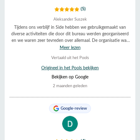
(5)
Aleksander Suszek
Tijdens ons verblijf in Side hebben we gebruikgemaakt van
diverse activiteiten die door dit bureau werden georganiseerd
en we waren zeer tevreden over allemaal. De organisatie was
uitstekend en de service was erg behulpzaam en vriendelijk.
Meer lezen
Alles verliep soepel en volgens schema. We bevelen ze van
Vertaald uit het Pools
harte aan.
Origineel in het Pools bekijken
Bekijken op Google
2 maanden geleden
Google-review