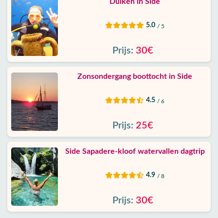
Duiken in Side
5.0
/ 5
Prijs:
30€
Zonsondergang boottocht in Side
4.5
/ 6
Prijs:
25€
Side Sapadere-kloof watervallen dagtrip
4.9
/ 8
Prijs:
30€