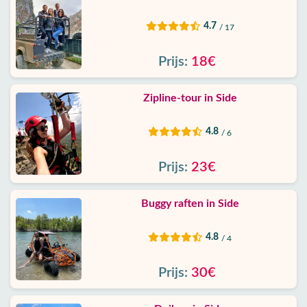
4.7
/ 17
Prijs:
18€
Zipline-tour in Side
4.8
/ 6
Prijs:
23€
Buggy raften in Side
4.8
/ 4
Prijs:
30€