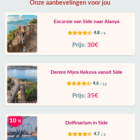
Onze aanbevelingen voor jou
Excursie van Side naar Alanya
4.8
/ 9
Prijs:
30€
Demre Myra Kekova vanuit Side
4.6
/ 12
Prijs:
35€
10
%
Dolfinarium in Side
4.7
/ 3