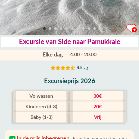
Excursie van Side naar Pamukkale
Elke dag
4:00 - 20:00
4.5
/ 2
Excursieprijs 2026
Volwassen
30€
Kinderen (4-8)
20€
Baby (1-3)
Vrij
In de prijs inbegrepen
:
Transfer, verzekering, gids,