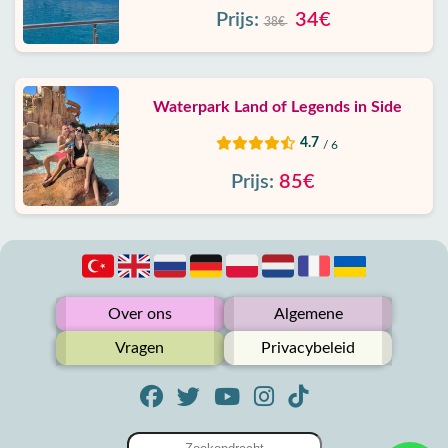
Prijs:
34€
38€
Waterpark Land of Legends in Side
4.7
/ 6
Prijs:
85€
Over ons
Algemene
Vragen
Privacybeleid