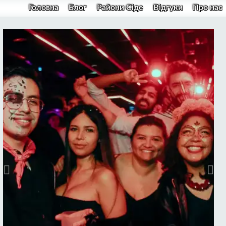
Головна
Блог
Райони Сіде
Відгуки
Про нас