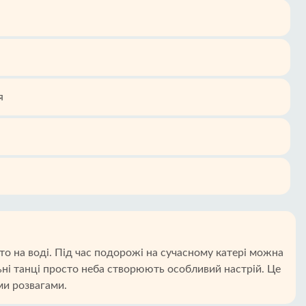
я
то на воді. Під час подорожі на сучасному катері можна
льні танці просто неба створюють особливий настрій. Це
ми розвагами.