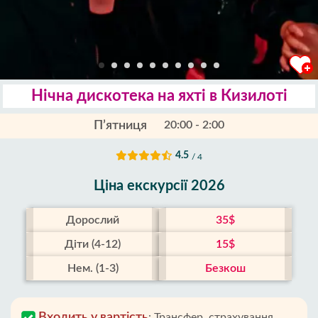
Нічна дискотека на яхті в Кизилоті
П’ятниця
20:00 - 2:00
4.5
/ 4
Ціна екскурсії 2026
Дорослий
35$
Діти (4-12)
15$
Нем. (1-3)
Безкош
Входить у вартість
:
Трансфер, страхування,