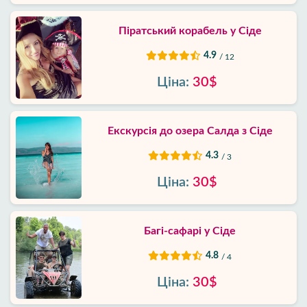
Піратський корабель у Сіде
4.9
/ 12
Ціна:
30$
Екскурсія до озера Салда з Сіде
4.3
/ 3
Ціна:
30$
Багі-сафарі у Сіде
4.8
/ 4
Ціна:
30$