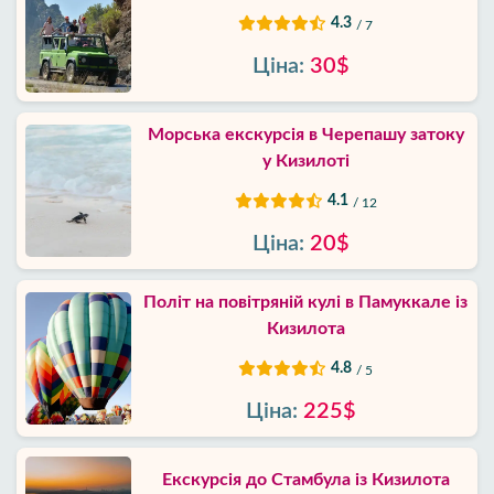
4.3
/ 7
Ціна:
30$
Морська екскурсія в Черепашу затоку
у Кизилоті
4.1
/ 12
Ціна:
20$
Політ на повітряній кулі в Памуккале із
Кизилота
4.8
/ 5
Ціна:
225$
Екскурсія до Стамбула із Кизилота