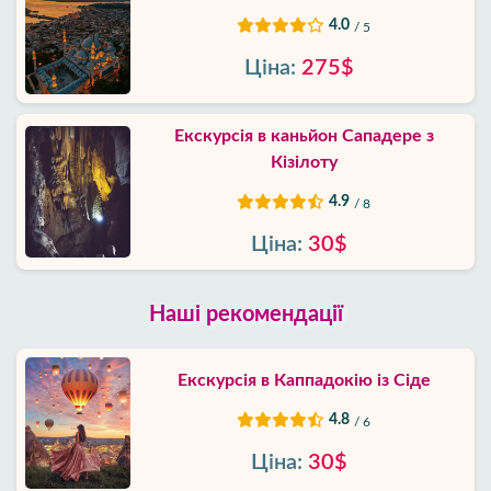
4.0
/ 5
Ціна:
275$
Екскурсія в каньйон Сападере з
Кізілоту
4.9
/ 8
Ціна:
30$
Наші рекомендації
Екскурсія в Каппадокію із Сіде
4.8
/ 6
Ціна:
30$