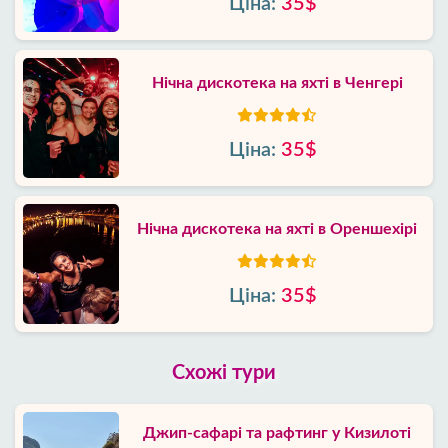
Ціна:
35$
Нічна дискотека на яхті в Ченгері
Ціна:
35$
Нічна дискотека на яхті в Ореншехірі
Ціна:
35$
Схожі тури
Джип-сафарі та рафтинг у Кизилоті