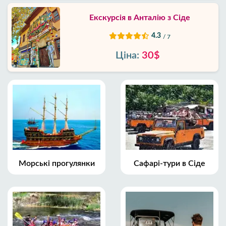
Екскурсія в Анталію з Сіде
4.3
/ 7
Ціна:
30$
Морські прогулянки
Сафарі-тури в Сіде