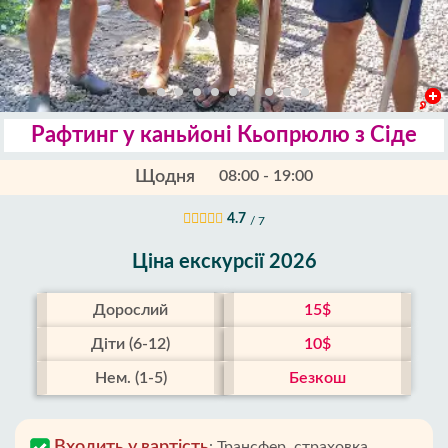
Рафтинг у каньйоні Кьопрюлю з Сіде
Щодня
08:00 - 19:00
4.7
/ 7
Ціна екскурсії 2026
Дорослий
15$
Діти (6-12)
10$
Нем. (1-5)
Безкош
Входить у вартість
:
Трансфер, страховка,