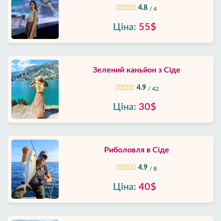
4.8
/ 4
Ціна:
55$
Зелений каньйон з Сіде
4.9
/ 42
Ціна:
30$
Риболовля в Сіде
4.9
/ 8
Ціна:
40$