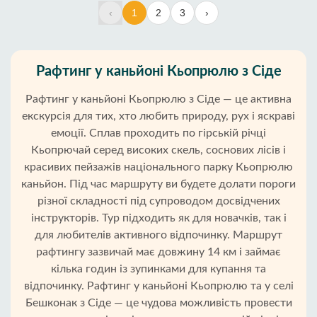
‹
1
2
3
›
Рафтинг у каньйоні Кьопрюлю з Сіде
Рафтинг у каньйоні Кьопрюлю з Сіде — це активна
екскурсія для тих, хто любить природу, рух і яскраві
емоції. Сплав проходить по гірській річці
Кьопрючай серед високих скель, соснових лісів і
красивих пейзажів національного парку Кьопрюлю
каньйон. Під час маршруту ви будете долати пороги
різної складності під супроводом досвідчених
інструкторів. Тур підходить як для новачків, так і
для любителів активного відпочинку. Маршрут
рафтингу зазвичай має довжину 14 км і займає
кілька годин із зупинками для купання та
відпочинку. Рафтинг у каньйоні Кьопрюлю та у селі
Бешконак з Сіде — це чудова можливість провести