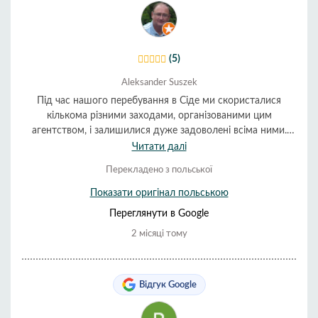
(5)
Aleksander Suszek
Під час нашого перебування в Сіде ми скористалися
кількома різними заходами, організованими цим
агентством, і залишилися дуже задоволені всіма ними.
Організація була чудовою, а обслуговування дуже
Читати далі
корисним та доброзичливим. Все пройшло гладко та
Перекладено з польської
вчасно. Ми дуже рекомендуємо їх.
Показати оригінал польською
Переглянути в Google
2 місяці тому
Відгук Google