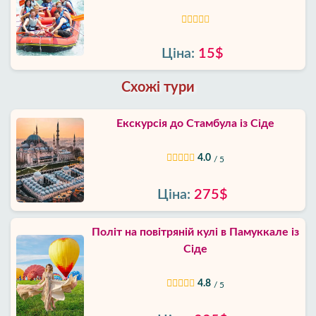
Ціна:
15$
Схожі тури
Екскурсія до Стамбула із Сіде
4.0
/ 5
Ціна:
275$
Політ на повітряній кулі в Памуккале із
Сіде
4.8
/ 5