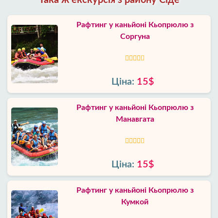
Така ж екскурсія з району Сіде
Рафтинг у каньйоні Кьопрюлю з
Соргуна
Ціна:
15$
Рафтинг у каньйоні Кьопрюлю з
Манавгата
Ціна:
15$
Рафтинг у каньйоні Кьопрюлю з
Кумкой