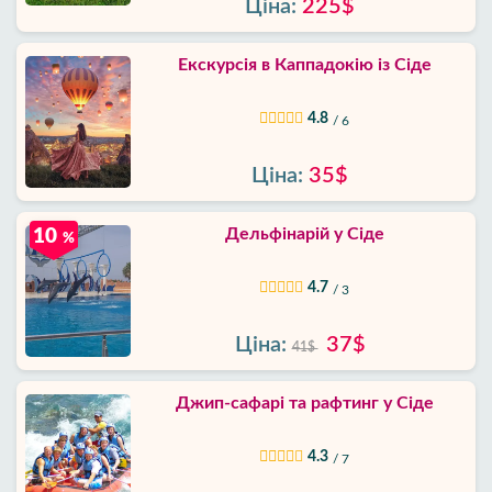
Ціна:
225$
Екскурсія в Каппадокію із Сіде
4.8
/ 6
Ціна:
35$
Дельфінарій у Сіде
10
%
4.7
/ 3
Ціна:
37$
41$
Джип-сафарі та рафтинг у Сіде
4.3
/ 7