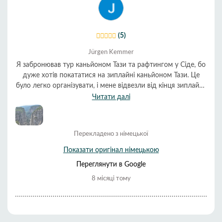
(5)
Jürgen Kemmer
Я забронював тур каньйоном Тази та рафтингом у Сіде, бо
дуже хотів покататися на зиплайні каньйоном Тази. Це
було легко організувати, і мене відвезли від кінця зиплайна
до станції рафтингу. Там я зміг орендувати гідрокостюми,
Читати далі
що дуже рекомендується в листопаді, оскільки річка
досить холодна. Перед рафтингом, як і було заявлено,
подали гарячий обід. Після рафтингу мене відвезли назад
Перекладено з німецької
до готелю. 30 євро, які я заплатив, були дуже розумними
за те, що було надано. Я, мабуть, був єдиним пасажиром в
Показати оригінал німецькою
автобусі, який забронював цей тур. Тим не менш, все
Переглянути в Google
пройшло ідеально. Автобус прибув до готелю вчасно і
знову висадив мене там. Я б точно зробив це знову!
8 місяці тому