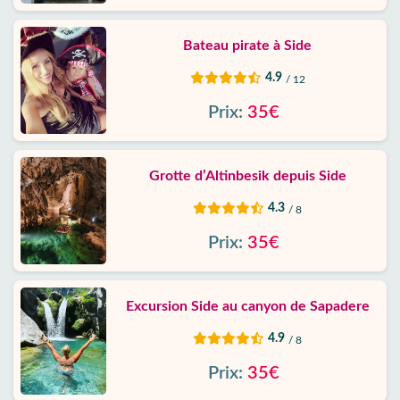
Bateau pirate à Side
4.9
/ 12
Prix:
35€
Grotte d’Altinbesik depuis Side
4.3
/ 8
Prix:
35€
Excursion Side au canyon de Sapadere
4.9
/ 8
Prix:
35€