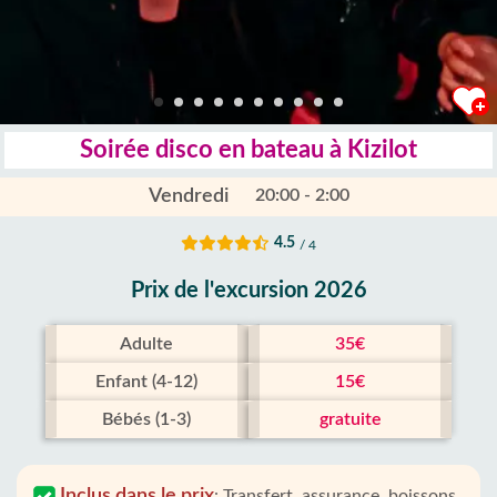
Soirée disco en bateau à Kizilot
Vendredi
20:00 - 2:00
4.5
/ 4
Prix ​​de l'excursion 2026
Adulte
35€
Enfant (4-12)
15€
Bébés (1-3)
gratuite
Inclus dans le prix
:
Transfert, assurance, boissons