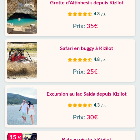
Grotte d’Altinbesik depuis Kizilot
4.3
/ 8
Prix:
35€
Safari en buggy à Kizilot
4.8
/ 4
Prix:
25€
Excursion au lac Salda depuis Kizilot
4.3
/ 3
Prix:
30€
15
%
Bateau pirate à Kizilot