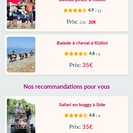
4.9
/ 12
Prix:
20€
23€
Balade à cheval à Kizilot
4.8
/ 6
Prix:
35€
Nos recommandations pour vous
Safari en buggy à Side
4.8
/ 4
Prix:
35€