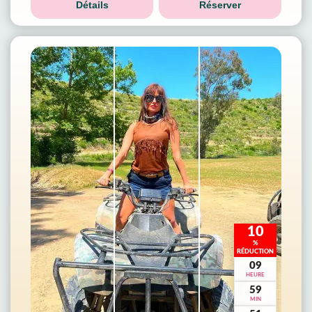
Détails
Réserver
10
%
RÉDUCTION
09
HEURE
59
MIN