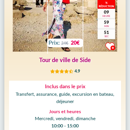
%
RÉDUCTION
09
HEURE
59
MIN
49
SEC
Prix:
20€
24€
Tour de ville de Side
4.9
Inclus dans le prix
Transfert, assurance, guide, excursion en bateau,
déjeuner
Jours et heures
Mercredi, vendredi, dimanche
10:00 - 15:00