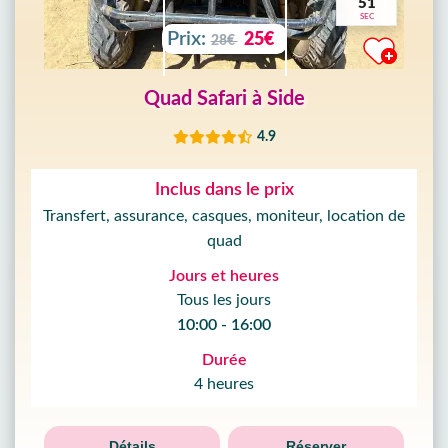
49
SEC
Prix:
25€
28€
Quad Safari à Side
4.9
Inclus dans le prix
Transfert, assurance, casques, moniteur, location de
quad
Jours et heures
Tous les jours
10:00 - 16:00
Durée
4 heures
Détails
Réserver