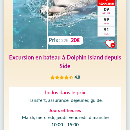
%
RÉDUCTION
09
HEURE
59
MIN
49
SEC
Prix:
20€
22€
Excursion en bateau à Dolphin Island depuis
Side
4.8
Inclus dans le prix
Transfert, assurance, déjeuner, guide.
Jours et heures
Mardi, mercredi, jeudi, vendredi, dimanche
10:00 - 15:00