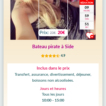
%
RÉDUCTION
09
HEURE
59
MIN
49
SEC
Prix:
20€
23€
Bateau pirate à Side
4.9
Inclus dans le prix
Transfert, assurance, divertissement, déjeuner,
boissons non alcoolisées.
Jours et heures
Tous les jours
10:00 - 15:00