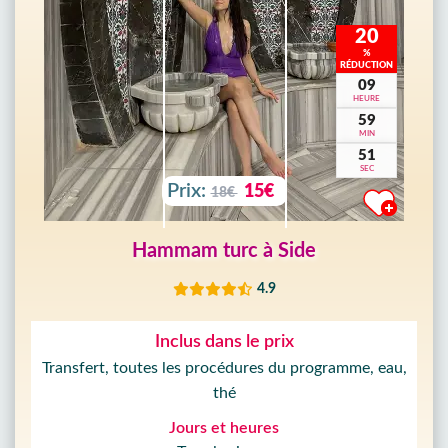
20
%
RÉDUCTION
09
HEURE
59
MIN
49
SEC
Prix:
15€
18€
Hammam turc à Side
4.9
Inclus dans le prix
Transfert, toutes les procédures du programme, eau,
thé
Jours et heures