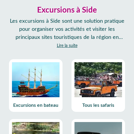
Excursions à Side
Les excursions à Side sont une solution pratique
pour organiser vos activités et visiter les
principaux sites touristiques de la région en
Turquie. Avec My Side Tours, agence locale,
Lire la suite
vous pouvez réserver facilement des excursions
depuis Side avec transferts inclus et
programmes bien organisés. Les itinéraires
couvrent les ruines antiques de Side ainsi que
les points d’intérêt d’Antalya et des environs,
pour planifier vos journées simplement et
optimiser votre séjour.
Excursions en bateau
Tous les safaris