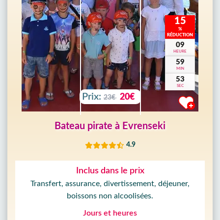
15
%
RÉDUCTION
09
HEURE
59
MIN
51
SEC
Prix:
20€
23€
Bateau pirate à Evrenseki
4.9
Inclus dans le prix
Transfert, assurance, divertissement, déjeuner,
boissons non alcoolisées.
Jours et heures