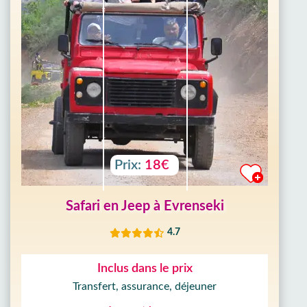
Prix:
18€
Safari en Jeep à Evrenseki
4.7
Inclus dans le prix
Transfert, assurance, déjeuner