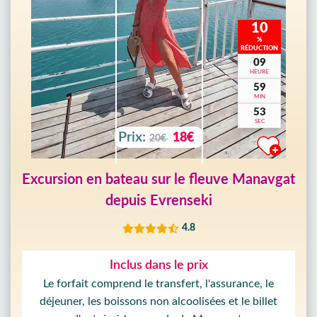
10
%
RÉDUCTION
09
HEURE
59
MIN
51
SEC
Prix:
18€
20€
Excursion en bateau sur le fleuve Manavgat
depuis Evrenseki
4.8
Inclus dans le prix
Le forfait comprend le transfert, l'assurance, le
déjeuner, les boissons non alcoolisées et le billet