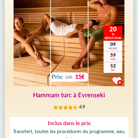
20
%
RÉDUCTION
09
HEURE
59
MIN
51
SEC
Prix:
15€
18€
Hammam turc à Evrenseki
4.9
Inclus dans le prix
Transfert, toutes les procédures du programme, eau,