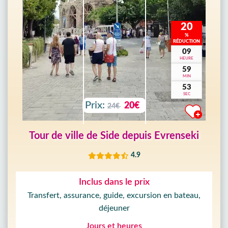
20
%
RÉDUCTION
09
HEURE
59
MIN
51
SEC
Prix:
20€
24€
Tour de ville de Side depuis Evrenseki
4.9
Inclus dans le prix
Transfert, assurance, guide, excursion en bateau,
déjeuner
Jours et heures