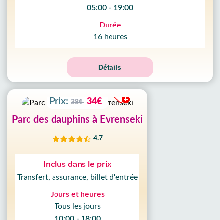
05:00 - 19:00
10
%
Durée
RÉDUCTION
16 heures
09
HEURE
59
MIN
Détails
51
SEC
Prix:
34€
38€
Parc des dauphins à Evrenseki
4.7
Inclus dans le prix
Transfert, assurance, billet d'entrée
Jours et heures
Tous les jours
10:00 - 18:00