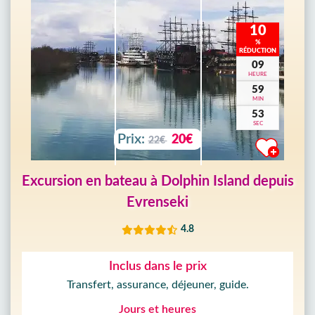
10
%
RÉDUCTION
09
HEURE
59
MIN
51
SEC
Prix:
20€
22€
Excursion en bateau à Dolphin Island depuis
Evrenseki
4.8
Inclus dans le prix
Transfert, assurance, déjeuner, guide.
Jours et heures