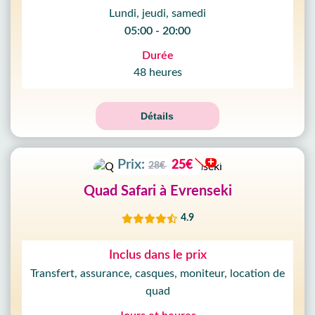
Lundi, jeudi, samedi
05:00 - 20:00
10
%
Durée
RÉDUCTION
48 heures
09
HEURE
59
MIN
Détails
51
SEC
Prix:
25€
28€
Quad Safari à Evrenseki
4.9
Inclus dans le prix
Transfert, assurance, casques, moniteur, location de
quad