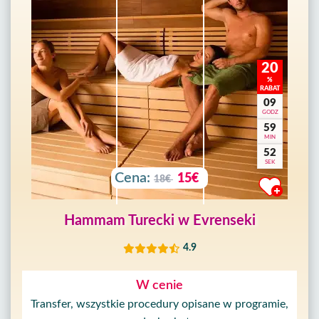
20
%
RABAT
09
GODZ
59
MIN
50
SEK
Cena:
15€
18€
Hammam Turecki w Evrenseki
4.9
W cenie
Transfer, wszystkie procedury opisane w programie,