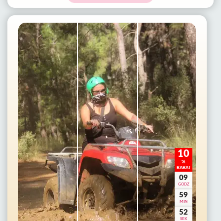
10
%
RABAT
09
GODZ
59
MIN
50
SEK