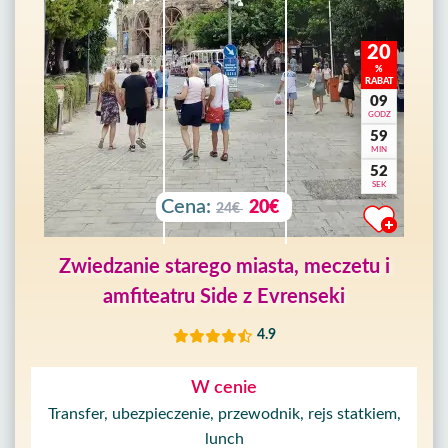
20
%
RABAT
09
GODZ
59
MIN
50
SEK
Cena:
20€
24€
Zwiedzanie starego miasta, meczetu i
amfiteatru Side z Evrenseki
4.9
W cenie
Transfer, ubezpieczenie, przewodnik, rejs statkiem,
lunch