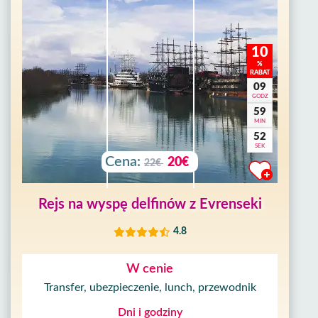
10
%
RABAT
09
GODZ
59
MIN
50
SEK
Cena:
20€
22€
Rejs na wyspę delfinów z Evrenseki
4.8
W cenie
Transfer, ubezpieczenie, lunch, przewodnik
Dni i godziny