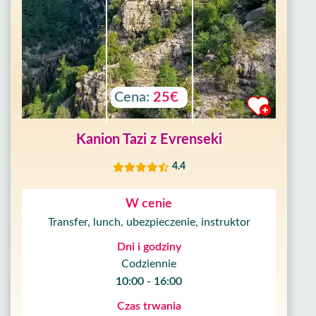
Cena:
25€
Kanion Tazi z Evrenseki
4.4
W cenie
Transfer, lunch, ubezpieczenie, instruktor
Dni i godziny
Codziennie
10:00 - 16:00
Czas trwania