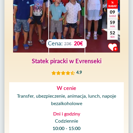
%
RABAT
09
GODZ
59
MIN
50
SEK
Cena:
20€
23€
Statek piracki w Evrenseki
4.9
W cenie
Transfer, ubezpieczenie, animacja, lunch, napoje
bezalkoholowe
Dni i godziny
Codziennie
10:00 - 15:00