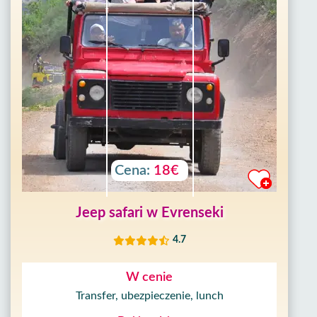
Cena:
18€
Jeep safari w Evrenseki
4.7
W cenie
Transfer, ubezpieczenie, lunch