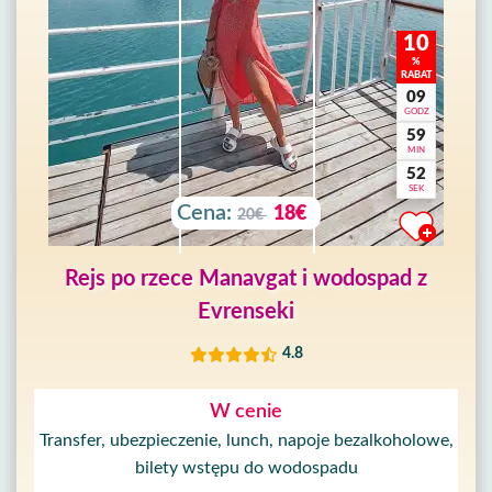
10
%
RABAT
09
GODZ
59
MIN
50
SEK
Cena:
18€
20€
Rejs po rzece Manavgat i wodospad z
Evrenseki
4.8
W cenie
Transfer, ubezpieczenie, lunch, napoje bezalkoholowe,
bilety wstępu do wodospadu