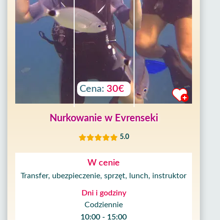
Cena:
30€
Nurkowanie w Evrenseki
5.0
W cenie
Transfer, ubezpieczenie, sprzęt, lunch, instruktor
Dni i godziny
Codziennie
10:00 - 15:00