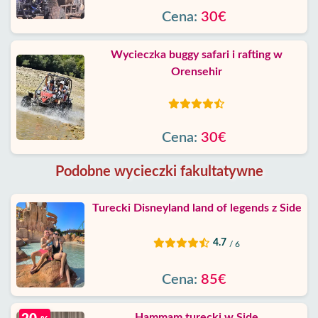
Cena:
30€
Wycieczka buggy safari i rafting w
Orensehir
Cena:
30€
Podobne wycieczki fakultatywne
Turecki Disneyland land of legends z Side
4.7
/ 6
Cena:
85€
Hammam turecki w Side