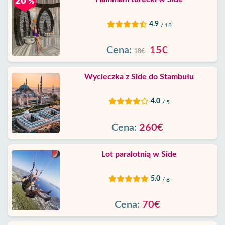
20
%
4.9
/ 18
Cena:
15€
18€
Wycieczka z Side do Stambułu
4.0
/ 5
Cena:
260€
Lot paralotnią w Side
5.0
/ 8
Cena:
70€