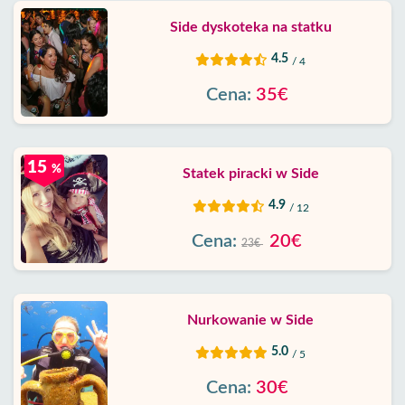
Side dyskoteka na statku
4.5
/ 4
Cena:
35€
15
%
Statek piracki w Side
4.9
/ 12
Cena:
20€
23€
Nurkowanie w Side
5.0
/ 5
Cena:
30€