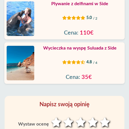
Plywanie z delfinami w Side
5.0
/ 2
Cena:
110€
Wycieczka na wyspę Suluada z Side
4.8
/ 4
Cena:
35€
Napisz swoją opinię
Wystaw ocenę