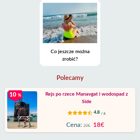
Co jeszcze można
zrobić?
Polecamy
Rejs po rzece Manavgat i wodospad z
10
%
Side
4.8
/ 6
Cena:
18€
20€