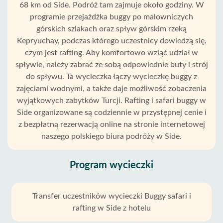
dookoła! Adrenalina była po prostu niesamowita!
68 km od Side. Podróż tam zajmuje około godziny. W
Zatrzymaliśmy się również na kąpiel w górskiej rzece. Zapierało
programie przejażdżka buggy po malowniczych
dech w piersiach! Mój syn, sprytny chłopiec, siedział za
górskich szlakach oraz spływ górskim rzeką
kierownicą, płynnie prowadząc buggy, dotrzymując nam kroku.
Kepryuchay, podczas którego uczestnicy dowiedzą się,
Potem znowu ruszyliśmy w dół górskiej rzeki. Wróciliśmy w to
czym jest rafting. Aby komfortowo wziąć udział w
samo miejsce, z którego wyruszyliśmy. Czekała na nas pyszna
spływie, należy zabrać ze sobą odpowiednie buty i strój
kolacja, obejrzeliśmy film z naszej podróży, a wszyscy byli
do spływu. Ta wycieczka łączy wycieczkę buggy z
szczęśliwi! Wieczorem, pełni niezapomnianych wrażeń,
wróciliśmy do hotelu. Ten dzień był dla nas tak pogodny i
zajęciami wodnymi, a także daje możliwość zobaczenia
pozytywny, że będziemy pielęgnować te wspomnienia przez
wyjątkowych zabytków Turcji. Rafting i safari buggy w
długi czas! Gorąco polecamy spróbowanie safari buggy i
Side organizowane są codziennie w przystępnej cenie i
raftingu – to naprawdę niezapomniane przeżycia!
z bezpłatną rezerwacją online na stronie internetowej
naszego polskiego biura podróży w Side.
Program wycieczki
Transfer uczestników wycieczki Buggy safari i
rafting w Side z hotelu