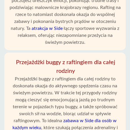
poczujesz dreszczyk emocji, pokonując trudne trasy i
podziwiając malownicze krajobrazy regionu. Rafting na
rzece to natomiast doskonała okazja do wspólnej
zabawy i pokonania bystrych prądów w otoczeniu
natury. Ta
atrakcja w Side
łączy sportowe wyzwania z
relaksem, oferując niezapomniane przeżycia na
świeżym powietrzu.
Przejażdżki buggy z raftingiem dla całej
rodziny
Przejażdżki buggy z raftingiem dla całej rodziny to
doskonała okazja do aktywnego spędzenia czasu na
świeżym powietrzu. W trakcie tej przygody rodziny
mogą cieszyć się emocjonującą jazdą po trudnym
terenie w pojazdach typu buggy, a także spróbować
swoich sił na wodzie, biorąc udział w spływie
raftingowym. To idealna
zabawa w Side dla osób w
każdym wieku
, które szukają połączenia adrenaliny i