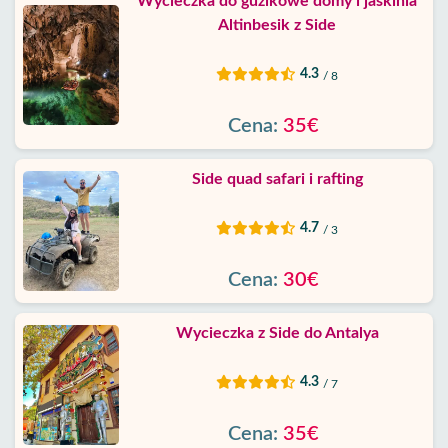
Wycieczka do guzikowe domy i jaskinia
Altinbesik z Side
4.3
/ 8
Cena:
35€
Side quad safari i rafting
4.7
/ 3
Cena:
30€
Wycieczka z Side do Antalya
4.3
/ 7
Cena:
35€