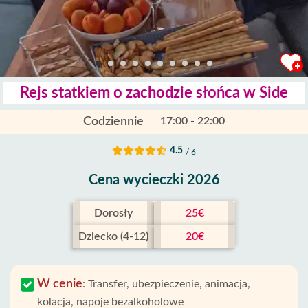
Rejs statkiem o zachodzie słońca w Side
Codziennie
17:00 - 22:00
4.5
/ 6
Cena wycieczki 2026
Dorosły
25€
Dziecko (4-12)
20€
W cenie
:
Transfer, ubezpieczenie, animacja,
kolacja, napoje bezalkoholowe