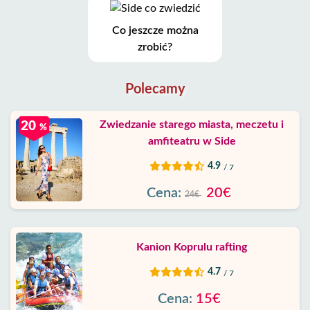
Co jeszcze można
zrobić?
Polecamy
Zwiedzanie starego miasta, meczetu i
20
%
amfiteatru w Side
4.9
/ 7
Cena:
20€
24€
Kanion Koprulu rafting
4.7
/ 7
Cena:
15€