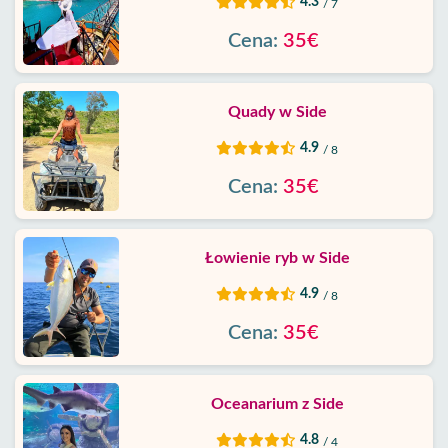
4.3
/ 7
Cena:
35€
Quady w Side
4.9
/ 8
Cena:
35€
Łowienie ryb w Side
4.9
/ 8
Cena:
35€
Oceanarium z Side
4.8
/ 4