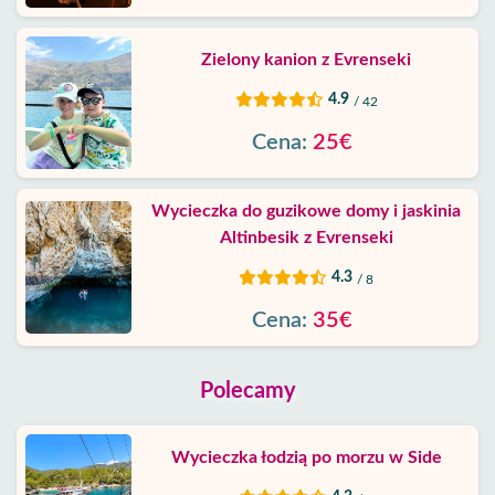
Zielony kanion z Evrenseki
4.9
/ 42
Cena:
25€
Wycieczka do guzikowe domy i jaskinia
Altinbesik z Evrenseki
4.3
/ 8
Cena:
35€
Polecamy
Wycieczka łodzią po morzu w Side