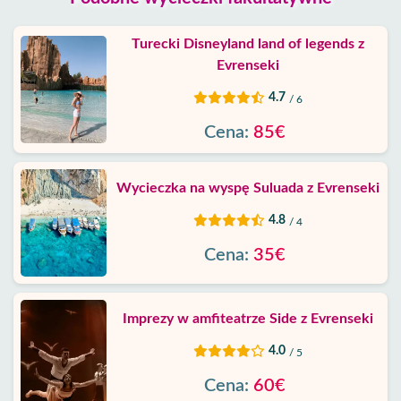
Turecki Disneyland land of legends z
Evrenseki
4.7
/ 6
Cena:
85€
Wycieczka na wyspę Suluada z Evrenseki
4.8
/ 4
Cena:
35€
Imprezy w amfiteatrze Side z Evrenseki
4.0
/ 5
Cena:
60€