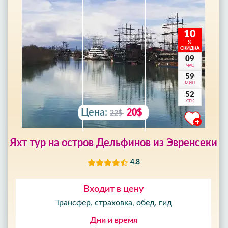
10
%
СКИДКА
09
ЧАС
59
МИН
50
СЕК
Цена:
20$
22$
Яхт тур на остров Дельфинов из Эвренсеки
4.8
Входит в цену
Трансфер, страховка, обед, гид
Дни и время