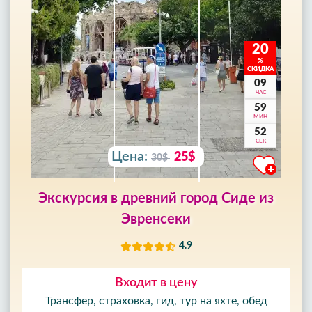
20
%
СКИДКА
09
ЧАС
59
МИН
50
СЕК
Цена:
25$
30$
Экскурсия в древний город Сиде из
Эвренсеки
4.9
Входит в цену
Трансфер, страховка, гид, тур на яхте, обед