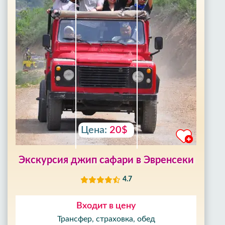
Цена:
20$
Экскурсия джип сафари в Эвренсеки
4.7
Входит в цену
Трансфер, страховка, обед