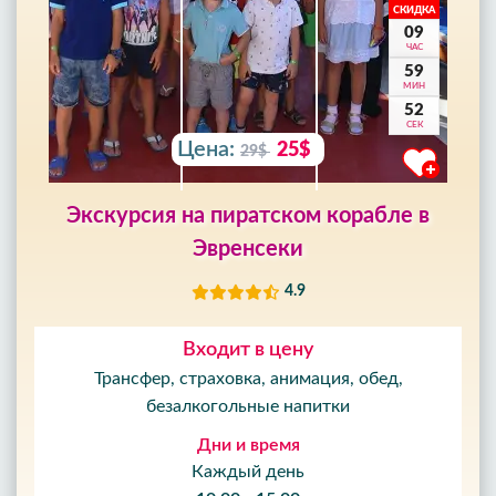
СКИДКА
09
ЧАС
59
МИН
50
СЕК
Цена:
25$
29$
Экскурсия на пиратском корабле в
Эвренсеки
4.9
Входит в цену
Трансфер, страховка, анимация, обед,
безалкогольные напитки
Дни и время
Каждый день