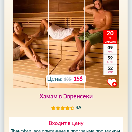
20
%
СКИДКА
09
ЧАС
59
МИН
50
СЕК
Цена:
15$
18$
Хамам в Эвренсеки
4.9
Входит в цену
Трансфер, все описанные в программе процедуры,