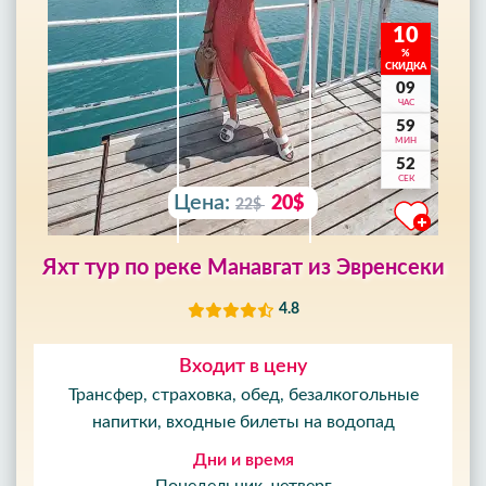
10
%
СКИДКА
09
ЧАС
59
МИН
50
СЕК
Цена:
20$
22$
Яхт тур по реке Манавгат из Эвренсеки
4.8
Входит в цену
Трансфер, страховка, обед, безалкогольные
напитки, входные билеты на водопад
Дни и время