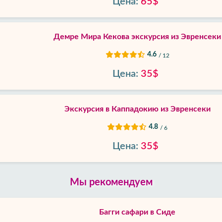
Цена:
65$
Демре Мира Кекова экскурсия из Эвренсеки
4.6
/ 12
Цена:
35$
Экскурсия в Каппадокию из Эвренсеки
4.8
/ 6
Цена:
35$
Мы рекомендуем
Багги сафари в Сиде