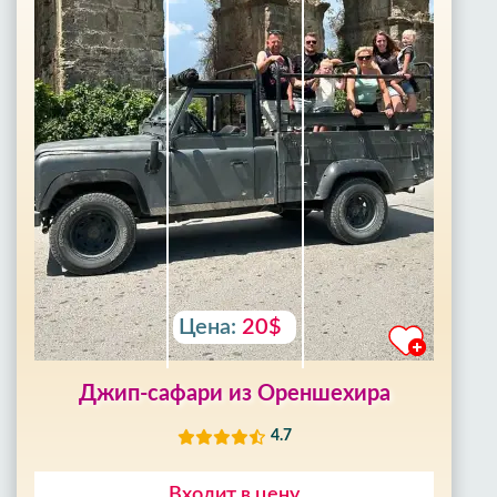
Цена:
20$
Джип-сафари из Ореншехира
4.7
Входит в цену