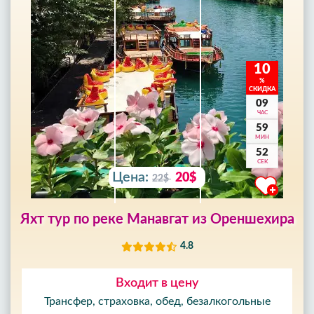
10
%
СКИДКА
09
ЧАС
59
МИН
50
СЕК
Цена:
20$
22$
Яхт тур по реке Манавгат из Ореншехира
4.8
Входит в цену
Трансфер, страховка, обед, безалкогольные