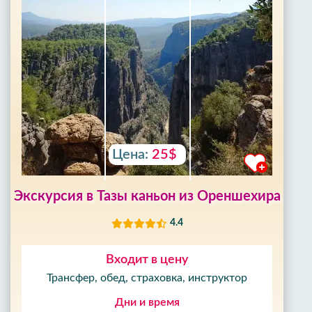
Цена:
25$
Экскурсия в Тазы каньон из Ореншехира
4.4
Входит в цену
Трансфер, обед, страховка, инструктор
Дни и время