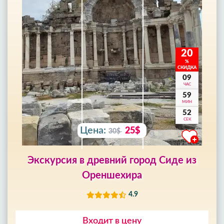
20
%
СКИДКА
09
ЧАС
59
МИН
50
СЕК
Цена:
25$
30$
Экскурсия в древний город Сиде из
Ореншехира
4.9
Входит в цену