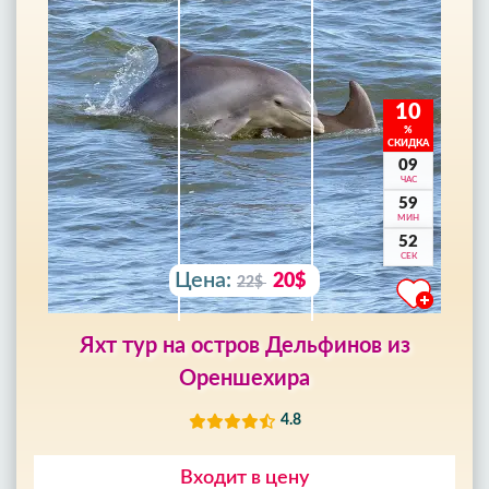
10
%
СКИДКА
09
ЧАС
59
МИН
50
СЕК
Цена:
20$
22$
Яхт тур на остров Дельфинов из
Ореншехира
4.8
Входит в цену