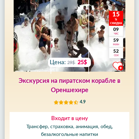
15
%
СКИДКА
09
ЧАС
59
МИН
50
СЕК
Цена:
25$
29$
Экскурсия на пиратском корабле в
Ореншехире
4.9
Входит в цену
Трансфер, страховка, анимация, обед,
безалкогольные напитки