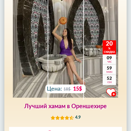
Манавгата и Аланьи.
20
%
СКИДКА
09
ЧАС
59
МИН
50
СЕК
Цена:
15$
18$
Лучший хамам в Ореншехире
4.9