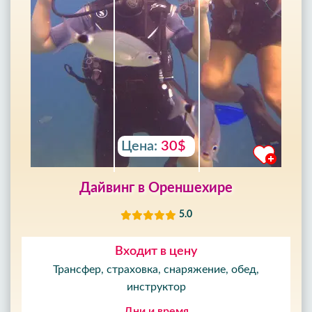
Цена:
30$
Дайвинг в Ореншехире
5.0
Входит в цену
Трансфер, страховка, снаряжение, обед,
инструктор
Дни и время