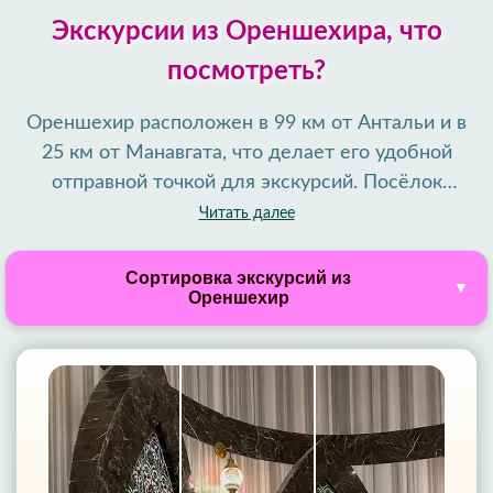
Экскурсии из Ореншехира, что
посмотреть?
Ореншехир расположен в 99 км от Антальи и в
25 км от Манавгата, что делает его удобной
отправной точкой для экскурсий. Посёлок
находится примерно в 40 км от Аланьи и в 33 км
Читать далее
от Сиде, имеет тёплый средиземноморский
Filter Tours
климат и расположен недалеко от таких
Сортировка экскурсий из
Ореншехир
достопримечательностей, как река Алара,
крепость Аланьи, водопад Учансув и живописный
каньон Сападере. Из Ореншехира легко
присоединиться к турам, которые организует My
Side Tours, и без лишних хлопот посетить
популярные места поблизости, а также найти,
что посмотреть и чем заняться в районе Сиде,