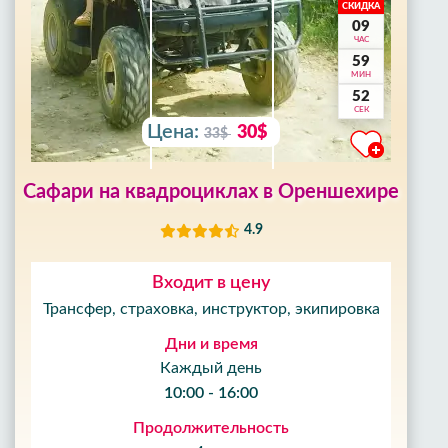
СКИДКА
09
ЧАС
59
МИН
50
СЕК
Цена:
30$
33$
Сафари на квадроциклах в Ореншехире
4.9
Входит в цену
Трансфер, страховка, инструктор, экипировка
Дни и время
Каждый день
10:00 - 16:00
Продолжительность