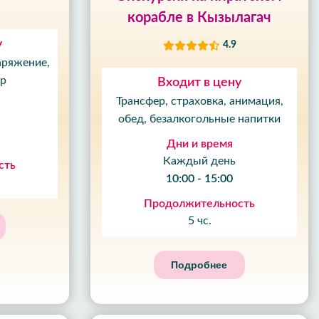
корабле в Кызылагач
у
4.9
аряжение,
ор
Входит в цену
Трансфер, страховка, анимация,
обед, безалкогольные напитки
Дни и время
Каждый день
сть
10:00 - 15:00
Продолжительность
5 чс.
Подробнее