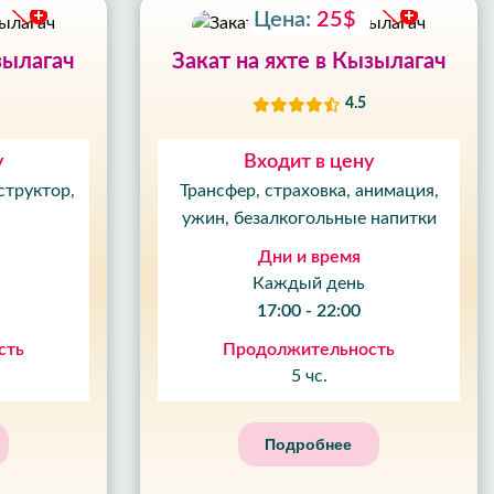
Цена:
25$
зылагач
Закат на яхте в Кызылагач
4.5
у
Входит в цену
структор,
Трансфер, страховка, анимация,
ужин, безалкогольные напитки
Дни и время
Каждый день
17:00 - 22:00
сть
Продолжительность
5 чс.
Подробнее