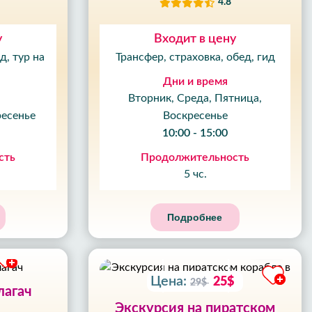
4.8
у
Входит в цену
д, тур на
Трансфер, страховка, обед, гид
Дни и время
Вторник, Среда, Пятница,
ресенье
Воскресенье
10:00 - 15:00
15
%
сть
Продолжительность
СКИДКА
09
5 чс.
ЧАС
59
Подробнее
МИН
52
СЕК
Цена:
25$
29$
лагач
Экскурсия на пиратском