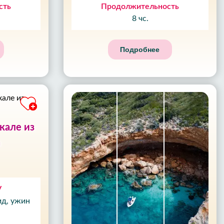
сть
Продолжительность
8 чс.
Подробнее
кале из
а
у
ид, ужин