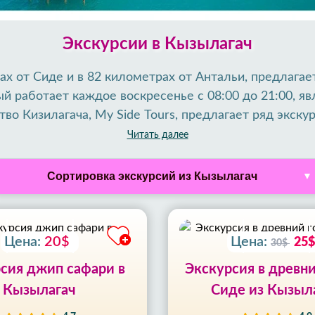
Экскурсии в Кызылагач
ах от Сиде и в 82 километрах от Антальи, предлагае
й работает каждое воскресенье с 08:00 до 21:00, я
тво Кизилагача, My Side Tours, предлагает ряд экску
дь то посещение рынка, отдых в деревне или участи
Читать далее
ностей для приятного и запоминающегося отдыха в 
lter Tours
Сортировка экскурсий из Кызылагач
Цена:
20$
Цена:
25$
30$
сия джип сафари в
Экскурсия в древн
Кызылагач
Сиде из Кызыл