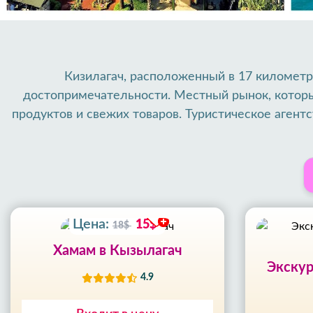
Кизилагач, расположенный в 17 километр
20
%
достопримечательности. Местный рынок, которы
СКИДКА
продуктов и свежих товаров. Туристическое агентс
09
ЧАС
и наслаждаться близлежащими мероприятиями. Бу
59
возмож
МИН
Fi
52
СЕК
Цена:
15$
18$
Хамам в Кызылагач
Экскур
4.9