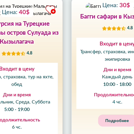
Цена:
30$
Цена:
40$
Багги сафари в Кы
рсия на Турецкие
4.8
ы остров Сулуада из
Кызылагача
Входит в цен
Трансфер, страховка, ин
4.8
экипировка
Входит в цену
Дни и время
, страховка, тур на яхте,
Каждый день
обед
10:00 - 18:00
Дни и время
Продолжительно
льник, Среда, Суббота
4 чс.
5:00 - 19:00
10
%
одолжительность
Подробнее
СКИДКА
09
6 чс.
ЧАС