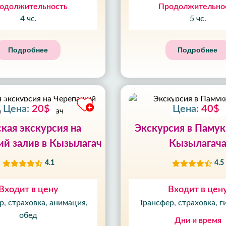
одолжительность
Продолжительно
4 чс.
5 чс.
Подробнее
Подробнее
Цена:
20$
Цена:
40$
кая экскурсия на
Экскурсия в Памук
й залив в Кызылагач
Кызылагач
4.1
4.5
Входит в цену
Входит в цен
р, страховка, анимация,
Трансфер, страховка, г
обед
Дни и время