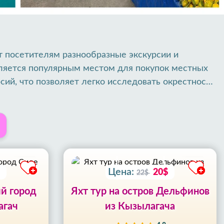
т посетителям разнообразные экскурсии и
20
10
вляется популярным местом для покупок местных
%
%
рсий, что позволяет легко исследовать окрестности
СКИДКА
СКИДКА
09
09
е в экскурсиях, Кизилагач предлагает множество
ЧАС
ЧАС
Турции.
59
59
МИН
МИН
52
52
СЕК
СЕК
Цена:
20$
22$
ий город
Яхт тур на остров Дельфинов
агач
из Кызылагача