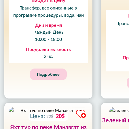
Входит в цену
Трансфер, все описанные в
программе процедуры, вода, чай
Транс
Дни и время
Каждый День
10:00 - 18:00
Продолжительность
10
2 чс.
Пр
%
СКИДКА
09
Подробнее
ЧАС
59
МИН
52
СЕК
Цена:
20$
22$
Зеленый 
Яхт тур по реке Манавгат из