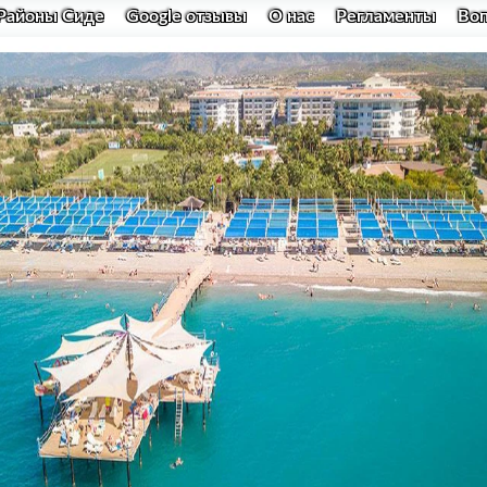
Районы Сиде
Google отзывы
О нас
Регламенты
Во