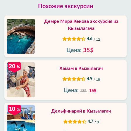
Похожие экскурсии
Демре Мира Кекова экскурсия из
Кызылагача
4.6
/ 12
Цена:
35$
20
%
Хамам в Кызылагач
4.9
/ 18
Цена:
15$
18$
10
%
Дельфинарий в Кызылагач
4.7
/ 3