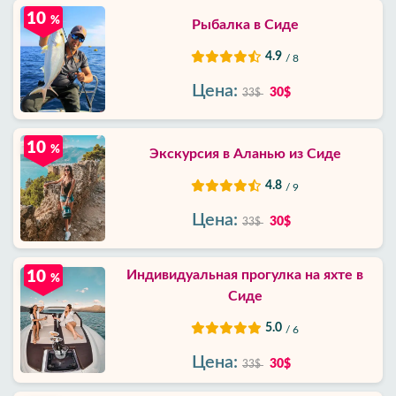
10
%
Рыбалка в Сиде
4.9
/ 8
Цена:
30$
33$
10
%
Экскурсия в Аланью из Сиде
4.8
/ 9
Цена:
30$
33$
Индивидуальная прогулка на яхте в
10
%
Сиде
5.0
/ 6
Цена:
30$
33$