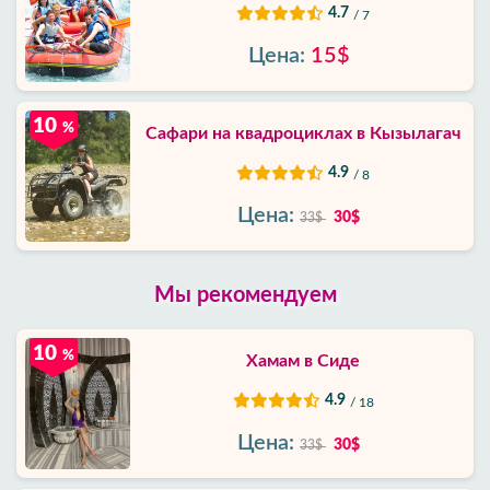
4.7
/ 7
Цена:
15$
10
%
Сафари на квадроциклах в Кызылагач
4.9
/ 8
Цена:
30$
33$
Мы рекомендуем
10
%
Хамам в Сиде
4.9
/ 18
Цена:
30$
33$