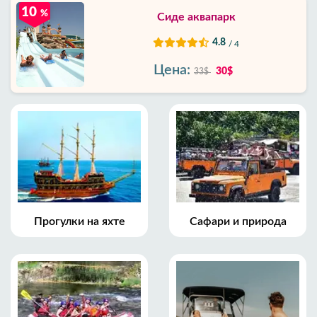
10
%
Сиде аквапарк
4.8
/ 4
Цена:
30$
33$
Прогулки на яхте
Сафари и природа