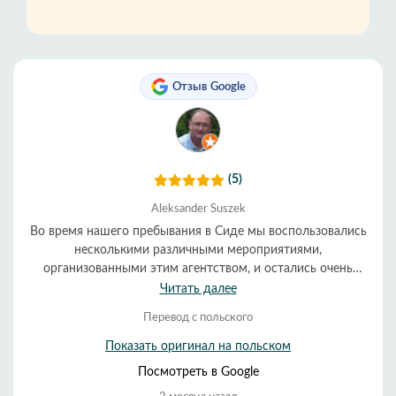
Отзыв Google
(5)
Aleksander Suszek
Во время нашего пребывания в Сиде мы воспользовались
несколькими различными мероприятиями,
организованными этим агентством, и остались очень
довольны всеми. Организация была превосходной, а
Читать далее
обслуживание — очень внимательным и дружелюбным.
Перевод с польского
Все прошло гладко и вовремя. Мы настоятельно
рекомендуем их.
Показать оригинал на польском
Посмотреть в Google