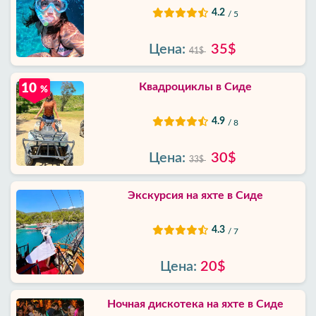
4.2
/ 5
Цена:
35$
41$
Квадроциклы в Сиде
10
%
4.9
/ 8
Цена:
30$
33$
Экскурсия на яхте в Сиде
4.3
/ 7
Цена:
20$
Ночная дискотека на яхте в Сиде