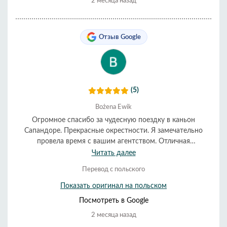
2 месяца назад
Отзыв Google
(5)
Bożena Ewik
Огромное спасибо за чудесную поездку в каньон
Сапандоре. Прекрасные окрестности. Я замечательно
провела время с вашим агентством. Отличная
организация, очень хороший гид, Мария, с невероятной
Читать далее
энергией, чувством юмора и просто фантастическим
Перевод с польского
человеком. Водитель был очень хорош. Цена тоже была
лучше, чем у других. Я от всей души рекомендую. 😀😀😀
Показать оригинал на польском
Божена Свиноуйсьце, Польша
Посмотреть в Google
2 месяца назад