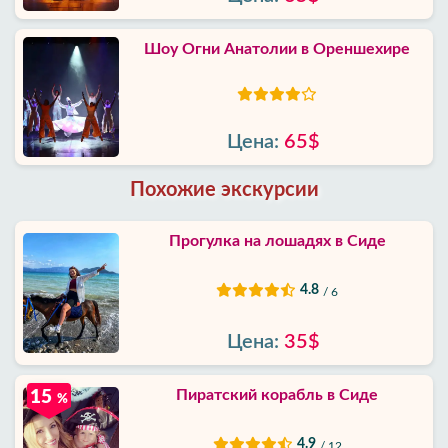
Шоу Огни Анатолии в Ореншехире
Цена:
65$
Похожие экскурсии
Прогулка на лошадях в Сиде
4.8
/ 6
Цена:
35$
Пиратский корабль в Сиде
15
%
4.9
/ 12