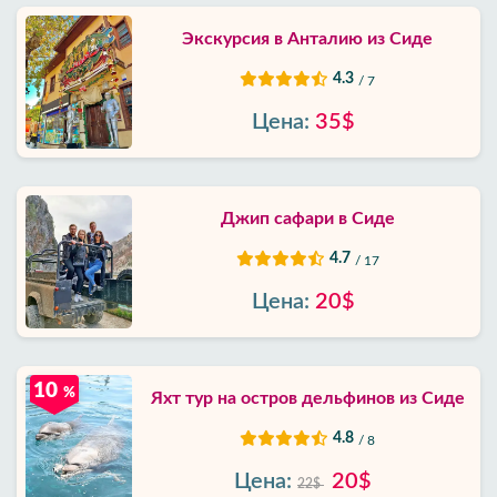
Экскурсия в Анталию из Сиде
4.3
/ 7
Цена:
35$
Джип сафари в Сиде
4.7
/ 17
Цена:
20$
10
%
Яхт тур на остров дельфинов из Сиде
4.8
/ 8
Цена:
20$
22$