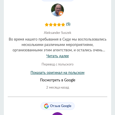
(5)
Aleksander Suszek
Во время нашего пребывания в Сиде мы воспользовались
несколькими различными мероприятиями,
организованными этим агентством, и остались очень
довольны всеми. Организация была превосходной, а
Читать далее
обслуживание — очень внимательным и дружелюбным.
Перевод с польского
Все прошло гладко и вовремя. Мы настоятельно
рекомендуем их.
Показать оригинал на польском
Посмотреть в Google
2 месяца назад
Отзыв Google