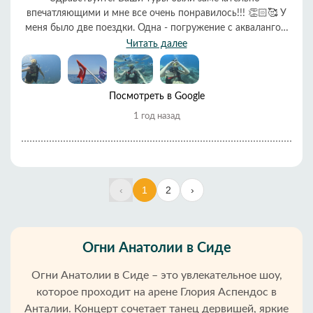
впечатляющими и мне все очень понравилось!!! 👏🏻🥰 У
меня было две поездки. Одна - погружение с аквалангом
на морское дно 😃🤿🐠🐠🐠 и поездка на шоу в Аспендос
Читать далее
💃🏻🕺🏻🏟️ Хочу выразить вам мою благодарность за
возможности увидеть красоту подводного мира и красоту
турецкого танца 😃👌🏻
Посмотреть в Google
1 год назад
‹
1
2
›
Огни Анатолии в Сиде
Огни Анатолии в Сиде – это увлекательное шоу,
которое проходит на арене Глория Аспендос в
Анталии. Концерт сочетает танец дервишей, яркие