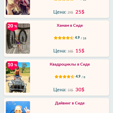
Цена:
25$
29$
Хамам в Сиде
20
%
4.9
/ 18
Цена:
15$
18$
Квадроциклы в Сиде
10
%
4.9
/ 8
Цена:
30$
33$
Дайвинг в Сиде