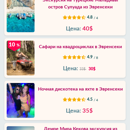
Экскурсия на Турецкие Мальдивы
остров Сулуада из Эвренсеки
4.8
/ 4
Цена:
40$
10
%
Сафари на квадроциклах в Эвренсеки
4.9
/ 8
Цена:
30$
33$
Ночная дискотека на яхте в Эвренсеки
4.5
/ 4
Цена:
35$
Демре Мира Кекова экскурсия из