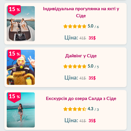
Індивідуальна прогулянка на яхті у
15
%
Сіде
5.0
/ 6
Ціна:
35$
41$
15
%
Дайвінг у Сіде
5.0
/ 5
Ціна:
35$
41$
15
%
Екскурсія до озера Салда з Сіде
4.3
/ 3
Ціна:
35$
41$