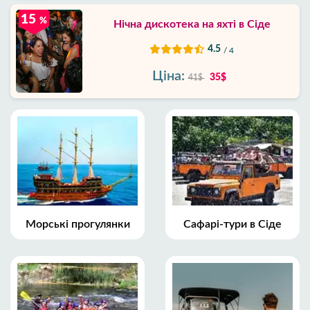
15
%
Нічна дискотека на яхті в Сіде
4.5
/ 4
Ціна:
35$
41$
Морські прогулянки
Сафарі-тури в Сіде