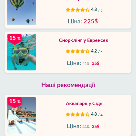
4.8
/ 5
Ціна:
225$
15
%
Снорклінг у Евренсекі
4.2
/ 5
Ціна:
35$
41$
Наші рекомендації
15
%
Аквапарк у Сіде
4.8
/ 4
Ціна:
35$
41$