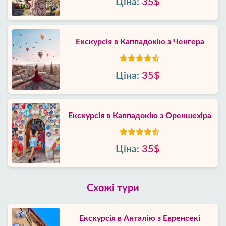
Ціна:
35$
Екскурсія в Каппадокію з Ченгера
Ціна:
35$
Екскурсія в Каппадокію з Ореншехіра
Ціна:
35$
Схожі тури
Екскурсія в Анталію з Евренсекі