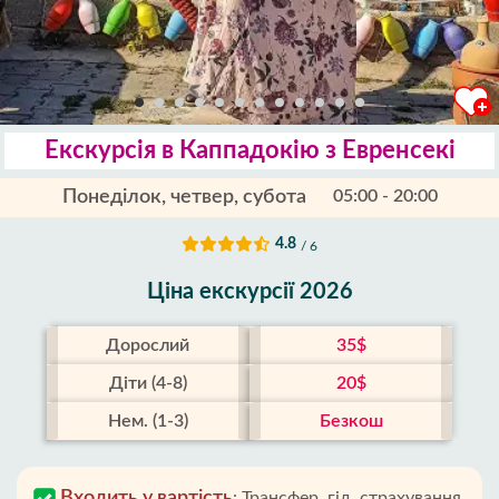
Екскурсія в Каппадокію з Евренсекі
Понеділок, четвер, субота
05:00 - 20:00
4.8
/ 6
Ціна екскурсії 2026
Дорослий
35$
Діти (4-8)
20$
Нем. (1-3)
Безкош
Входить у вартість
:
Трансфер, гід, страхування,