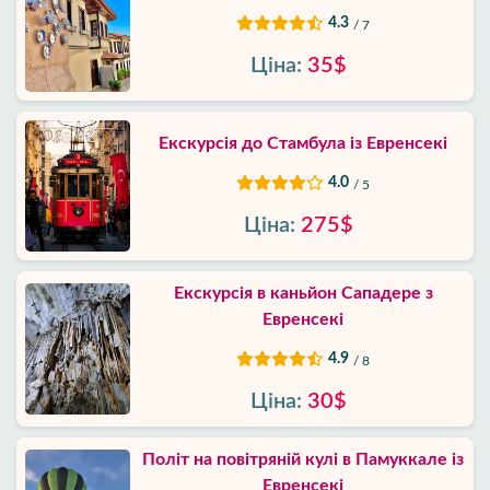
4.3
/ 7
Ціна:
35$
Екскурсія до Стамбула із Евренсекі
4.0
/ 5
Ціна:
275$
Екскурсія в каньйон Сападере з
Евренсекі
4.9
/ 8
Ціна:
30$
Політ на повітряній кулі в Памуккале із
Евренсекі