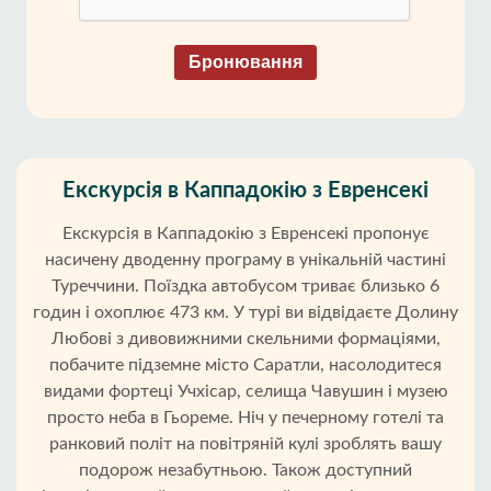
Бронювання
Екскурсія в Каппадокію з Евренсекі
Екскурсія в Каппадокію з Евренсекі пропонує
насичену дводенну програму в унікальній частині
Туреччини. Поїздка автобусом триває близько 6
годин і охоплює 473 км. У турі ви відвідаєте Долину
Любові з дивовижними скельними формаціями,
побачите підземне місто Саратли, насолодитеся
видами фортеці Учхісар, селища Чавушин і музею
просто неба в Гьореме. Ніч у печерному готелі та
ранковий політ на повітряній кулі зроблять вашу
подорож незабутньою. Також доступний