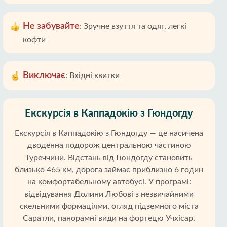
Не забувайте
:
Зручне взуття та одяг, легкі
кофти
Виключає
:
Вхідні квитки
Екскурсія в Каппадокію з Гюндогду
Екскурсія в Каппадокію з Гюндогду — це насичена
дводенна подорож центральною частиною
Туреччини. Відстань від Гюндогду становить
близько 465 км, дорога займає приблизно 6 годин
на комфортабельному автобусі. У програмі:
відвідування Долини Любові з незвичайними
скельними формаціями, огляд підземного міста
Саратли, панорамні види на фортецю Учхісар,