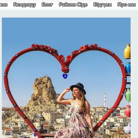
вна
Гюндогду
Блог
Райони Сіде
Відгуки
Про нас