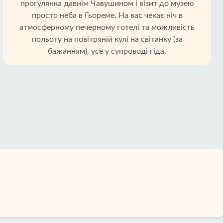
прогулянка давнім Чавушином і візит до музею
просто неба в Гьореме. На вас чекає ніч в
атмосферному печерному готелі та можливість
польоту на повітряній кулі на світанку (за
бажанням), усе у супроводі гіда.