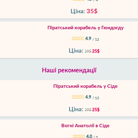
/ 4
Ціна:
35$
Піратський корабель у Гюндогду
4.9
/ 12
Ціна:
25$
29$
Наші рекомендації
Піратський корабель у Сіде
4.9
/ 12
Ціна:
25$
29$
Вогні Анатолії в Сіде
4.0
/ 5