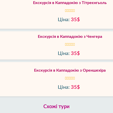
Екскурсія в Каппадокію з Тітреєнгьоль
Ціна:
35$
Екскурсія в Каппадокію з Ченгера
Ціна:
35$
Екскурсія в Каппадокію з Ореншехіра
Ціна:
35$
Схожі тури