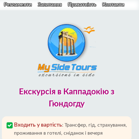
Регламенти
Запитання
Приватність
Контакти
Екскурсія в Каппадокію з
Гюндогду
Входить у вартість
:
Трансфер, гід, страхування,
проживання в готелі, сніданок і вечеря