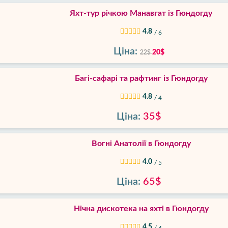
Яхт-тур річкою Манавгат із Гюндогду
4.8
/ 6
Ціна:
20$
22$
Багі-сафарі та рафтинг із Гюндогду
4.8
/ 4
Ціна:
35$
Вогні Анатолії в Гюндогду
4.0
/ 5
Ціна:
65$
Нічна дискотека на яхті в Гюндогду
4.5