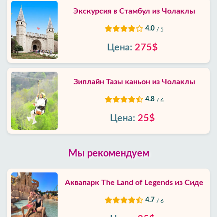
Экскурсия в Стамбул из Чолаклы
4.0
/ 5
Цена:
275$
Зиплайн Тазы каньон из Чолаклы
4.8
/ 6
Цена:
25$
Мы рекомендуем
Аквапарк The Land of Legends из Сиде
4.7
/ 6