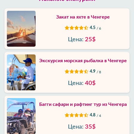
Закат на яхте в Ченгере
4.5
/ 6
Цена:
25$
Экскурсия морская рыбалка в Ченгере
4.9
/ 8
Цена:
40$
Багги сафари и рафтинг тур из Ченгера
4.8
/ 4
Цена:
35$