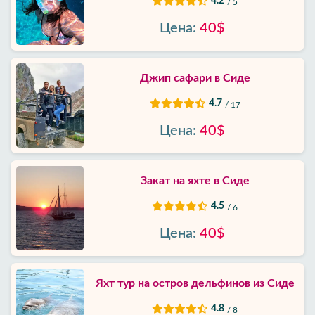
4.2
/ 5
Цена:
40$
Джип сафари в Сиде
4.7
/ 17
Цена:
40$
Закат на яхте в Сиде
4.5
/ 6
Цена:
40$
Яхт тур на остров дельфинов из Сиде
4.8
/ 8