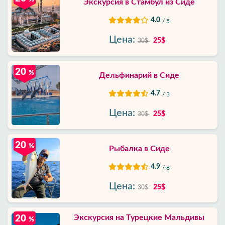
Экскурсия в Стамбул из Сиде
4.0
/ 5
Цена:
25$
30$
20
%
Дельфинарий в Сиде
4.7
/ 3
Цена:
25$
30$
20
%
Рыбалка в Сиде
4.9
/ 8
Цена:
25$
30$
Экскурсия на Турецкие Мальдивы
20
%