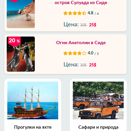
остров Сулуада из Сиде
4.8
/ 4
Цена:
25$
30$
20
%
Огни Анатолии в Сиде
4.0
/ 5
Цена:
25$
30$
Прогулки на яхте
Сафари и природа