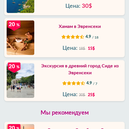
Цена:
30$
20
%
Хамам в Эвренсеки
4.9
/ 18
Цена:
15$
18$
Экскурсия в древний город Сиде из
20
%
Эвренсеки
4.9
/ 7
Цена:
25$
30$
Мы рекомендуем
20
%