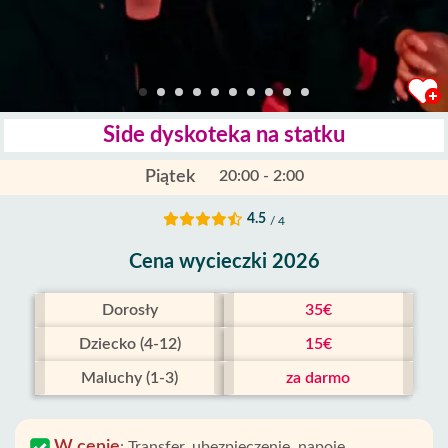
Side dyskoteka na statku
Piątek
20:00 - 2:00
4.5
/ 4
Cena wycieczki 2026
Dorosły
35€
Dziecko (4-12)
15€
Maluchy (1-3)
za darmo
W cenie
:
Transfer, ubezpieczenie, napoje