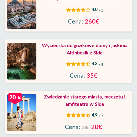
4.0
/ 5
Cena:
260€
Wycieczka do guzikowe domy i jaskinia
Altinbesik z Side
4.3
/ 8
Cena:
35€
Zwiedzanie starego miasta, meczetu i
20
%
amfiteatru w Side
4.9
/ 7
Cena:
20€
24€