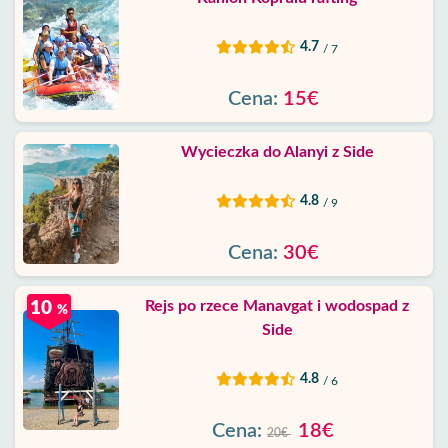
4.7
/ 7
Cena:
15€
Wycieczka do Alanyi z Side
4.8
/ 9
Cena:
30€
Rejs po rzece Manavgat i wodospad z
10
%
Side
4.8
/ 6
Cena:
18€
20€