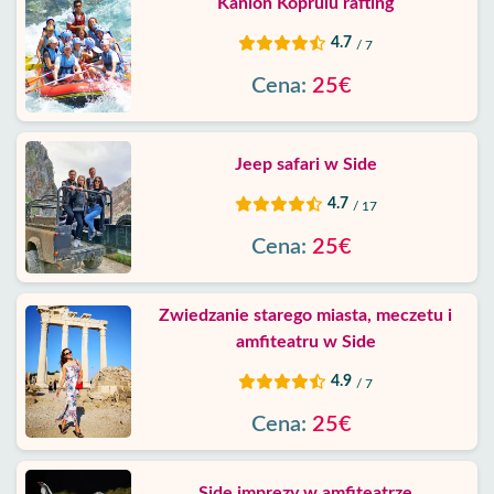
Kanion Koprulu rafting
4.7
/ 7
Cena:
25€
Jeep safari w Side
4.7
/ 17
Cena:
25€
Zwiedzanie starego miasta, meczetu i
amfiteatru w Side
4.9
/ 7
Cena:
25€
Side imprezy w amfiteatrze