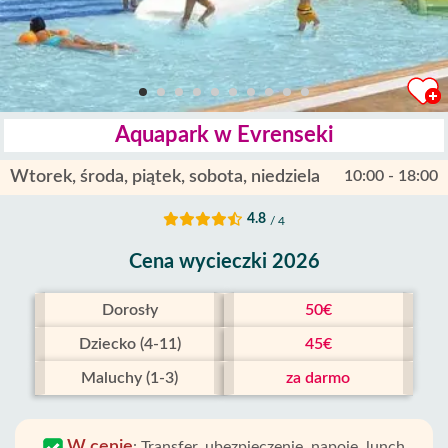
Aquapark w Evrenseki
Wtorek, środa, piątek, sobota, niedziela
10:00 - 18:00
4.8
/ 4
Cena wycieczki 2026
Dorosły
50€
Dziecko (4-11)
45€
Maluchy (1-3)
za darmo
W cenie
:
Transfer, ubezpieczenie, napoje, lunch