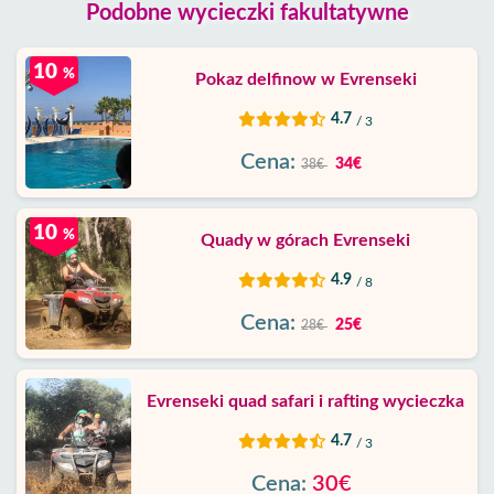
Podobne wycieczki fakultatywne
10
%
Pokaz delfinow w Evrenseki
4.7
/ 3
Cena:
34€
38€
10
%
Quady w górach Evrenseki
4.9
/ 8
Cena:
25€
28€
Evrenseki quad safari i rafting wycieczka
4.7
/ 3
Cena:
30€