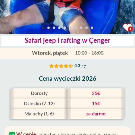
Safari jeep i rafting w Çenger
Wtorek, piątek
10:00 - 16:00
4.3
/ 7
Cena wycieczki 2026
Dorosły
25€
Dziecko (7-12)
15€
Maluchy (1-6)
za darmo
W cenie
:
Transfer, ubezpieczenie, obiad, sprzęt,