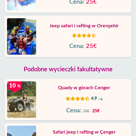
Cena:
25€
Jeep safari i rafting w Orenşehir
Cena:
25€
Podobne wycieczki fakultatywne
10
%
Quady w górach Cenger
4.9
/ 8
Cena:
25€
28€
Safari jeep i rafting w Çenger